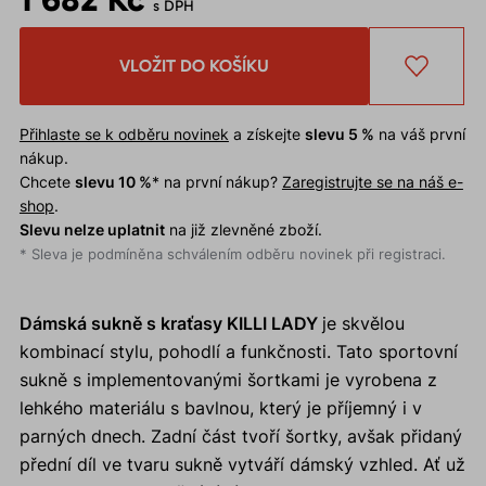
s DPH
VLOŽIT DO KOŠÍKU
Přihlaste se k odběru novinek
a získejte
slevu 5 %
na váš první
nákup.
Chcete
slevu 10 %
* na první nákup?
Zaregistrujte se na náš e-
shop
.
Slevu nelze uplatnit
na již zlevněné zboží.
* Sleva je podmíněna schválením odběru novinek při registraci.
Dámská sukně s kraťasy KILLI LADY
je skvělou
kombinací stylu, pohodlí a funkčnosti. Tato sportovní
sukně s implementovanými šortkami je vyrobena z
lehkého materiálu s bavlnou, který je příjemný i v
parných dnech. Zadní část tvoří šortky, avšak přidaný
přední díl ve tvaru sukně vytváří dámský vzhled. Ať už