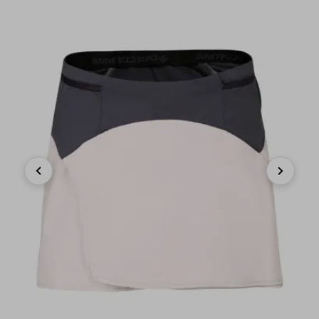
Previous
Next