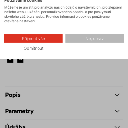
Používáme cookies
Můžeme je umístit pro analýzu našich údajů o návštěvnících, pro zlepšení
našeho webu, ukázání personalizovaného obsahu a pro poskytnutí
Biking
skvělého zážitku z webu. Pro více informací o cookies používáme
otevřené nastavení.
Hiking
Přijmout vše
Ne, uprav
Odmítnout
Volnočasové –
Casual
Popis
Parametry
Údržba