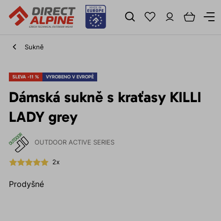
Sukně
SLEVA -11 %
VYROBENO V EVROPĚ
Dámská sukně s kraťasy KILLI
LADY grey
OUTDOOR ACTIVE SERIES
2x
Prodyšné