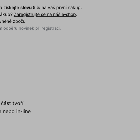
a získejte
slevu 5 %
na váš první nákup.
 nákup?
Zaregistrujte se na náš e-shop
.
evněné zboží.
 odběru novinek při registraci.
část tvoří
e nebo in-line