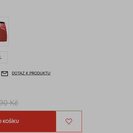
L
DOTAZ K PRODUKTU
90 Kč
O KOŠÍKU