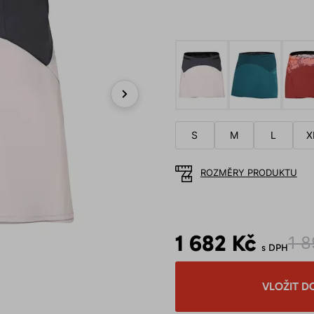
Next
S
M
L
X
ROZMĚRY PRODUKTU
1 682 Kč
1 8
s DPH
VLOŽIT D