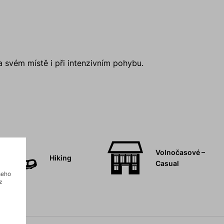
a svém místě i při intenzivním pohybu.
Volnočasové –
Hiking
Casual
šeho
z