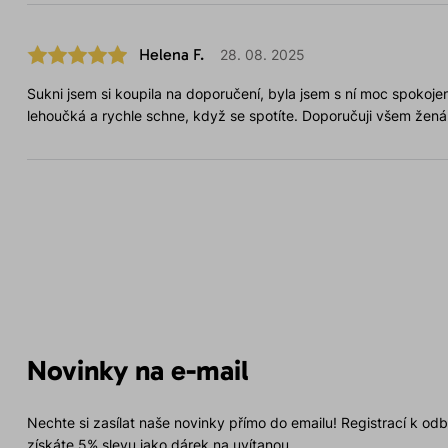
Helena F.
28. 08. 2025
Sukni jsem si koupila na doporučení, byla jsem s ní moc spokojen
lehoučká a rychle schne, když se spotíte. Doporučuji všem žená
Novinky na e-mail
Nechte si zasílat naše novinky přímo do emailu! Registrací k od
získáte 5% slevu jako dárek na uvítanou.