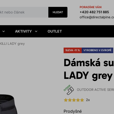
PORADÍME VÁM
+420 482 751 885
HLEDAT
office@directalpine.
AKTIVITY
OUTLET
KILLI LADY grey
SLEVA -11 %
VYROBENO V EVROPĚ
Dámská suk
LADY grey
OUTDOOR ACTIVE SER
2x
Prodyšné