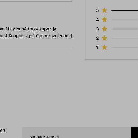
5
4
á. Na dlouhé treky super, je
3
m :) Koupím si ještě modrozelenou :)
2
1
běru