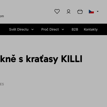
com
Svět Directu
Proč Direct
B2B
Kontakty
ně s kraťasy KILLI
IES