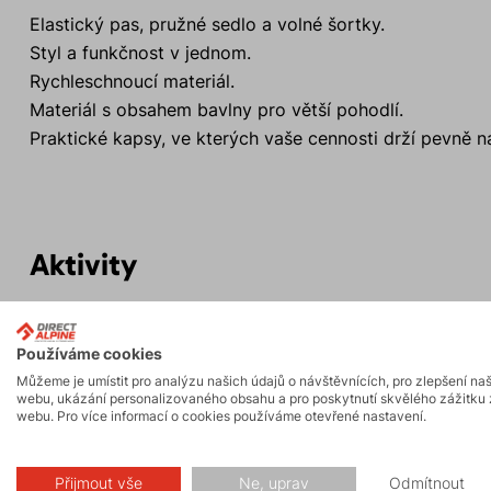
Elastický pas, pružné sedlo a volné šortky.
Styl a funkčnost v jednom.
Rychleschnoucí materiál.
Materiál s obsahem bavlny pro větší pohodlí.
Praktické kapsy, ve kterých vaše cennosti drží pevně n
Aktivity
Turistika
Biking
Používáme cookies
Můžeme je umístit pro analýzu našich údajů o návštěvnících, pro zlepšení na
webu, ukázání personalizovaného obsahu a pro poskytnutí skvělého zážitku 
webu. Pro více informací o cookies používáme otevřené nastavení.
Přijmout vše
Ne, uprav
Odmítnout