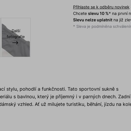
Přihlaste se k odběru novinek
Chcete
slevu 10 %
* na první
Slevu nelze uplatnit
na již zl
* Sleva je podmíněna schválením
Další
fotografie
cí stylu, pohodlí a funkčnosti. Tato sportovní sukně s
álu s bavlnou, který je příjemný i v parných dnech. Zadní 
ámský vzhled. Ať už milujete turistiku, běhání, jízdu na kol