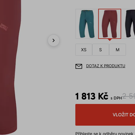
Next
XS
S
M
DOTAZ K PRODUKTU
1 813 Kč
2 5
s DPH
VLOŽIT D
Přihlaste se k odběru novinek