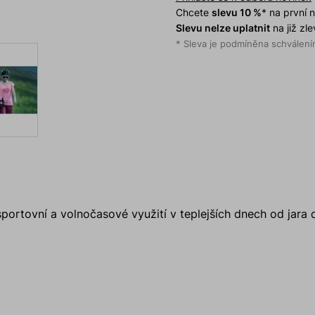
Chcete
slevu 10 %
* na první
Slevu nelze uplatnit
na již zl
* Sleva je podmíněna schválením
sportovní a volnočasové využití v teplejších dnech od jara