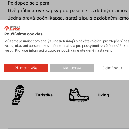
Poklopec se zipem.
Dvě průhmatové kapsy pod pasem s ozdobným lamová
Jedna pravá boční kapsa, garáž zipu s ozdobným lemo
Dvě zadní zipové kapsy kryté sedlem s ozdobným lem
Ozdobné prošití nohavic.
Používáme cookies
Vnitřní konce nohavic zdobené lemováním s potiskem lo
Můžeme je umístit pro analýzu našich údajů o návštěvnících, pro zlepšení na
webu, ukázání personalizovaného obsahu a pro poskytnutí skvělého zážitku 
webu. Pro více informací o cookies používáme otevřené nastavení.
Přijmout vše
Ne, uprav
Odmítnout
Aktivity
Turistika
Hiking