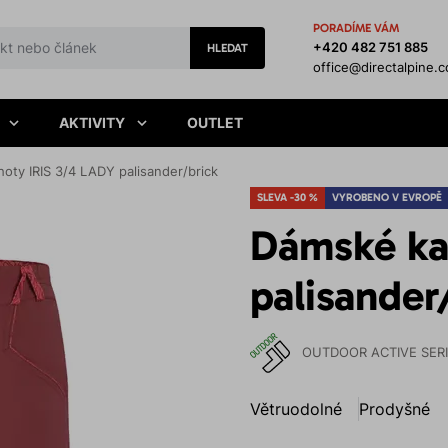
PORADÍME VÁM
+420 482 751 885
HLEDAT
office@directalpine.
AKTIVITY
OUTLET
oty IRIS 3/4 LADY palisander/brick
SLEVA -30 %
VYROBENO V EVROPĚ
Dámské ka
palisander
OUTDOOR ACTIVE SER
Větruodolné
Prodyšné