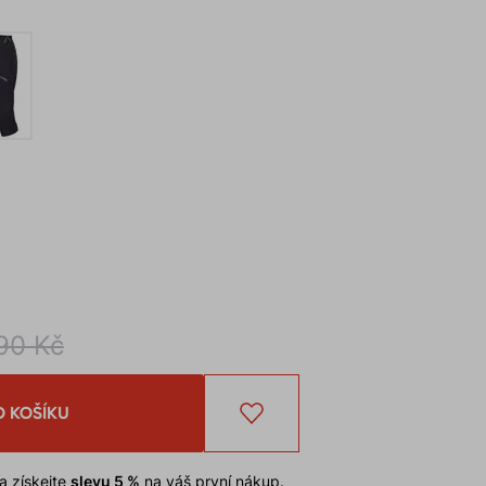
90 Kč
O KOŠÍKU
a získejte
slevu 5 %
na váš první nákup.