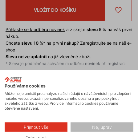
VLOŽIT DO KOŠÍKU
Přihlaste se k odběru novinek
a získejte
slevu 5 %
na váš první
nákup.
Chcete
slevu 10 %
* na první nákup?
Zaregistrujte se na náš e-
shop
.
Slevu nelze uplatnit
na již zlevněné zboží.
* Sleva je podmíněna schválením odběru novinek při registraci.
Univerzální textilní pásek HOOK vás zaujme nejen
Používáme cookies
svou elegancí, ale i praktičností.
Je ideální volbou pro
Můžeme je umístit pro analýzu našich údajů o návštěvnících, pro zlepšení
našeho webu, ukázání personalizovaného obsahu a pro poskytnutí
každý outdoorový outfit.
skvělého zážitku z webu. Pro více informací o cookies používáme
otevřené nastavení.
Proč si koupit univerzální textilní pásek HOOK?
Pružný materiál.
Přijmout vše
Ne, uprav
Elegantní design.
Odmítnout