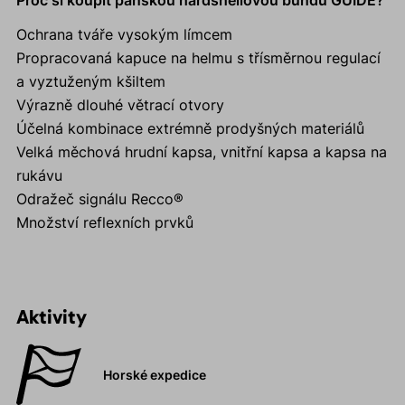
Proč si koupit pánskou hardshellovou bundu GUIDE?
Ochrana tváře vysokým límcem
Propracovaná kapuce na helmu s třísměrnou regulací
a vyztuženým kšiltem
Výrazně dlouhé větrací otvory
Účelná kombinace extrémně prodyšných materiálů
Velká měchová hrudní kapsa, vnitřní kapsa a kapsa na
rukávu
Odražeč signálu Recco®
Množství reflexních prvků
Aktivity
Horské expedice