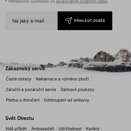
* Přihlášením souhlasíte se
zpracováním osobních údajů
.
PŘIHLÁSIT ODBĚR
Zákaznický servis
Časté dotazy
Reklamace a výměna zboží
Záruční a pozáruční servis
Dárkové poukazy
Platba a doručení
Odstoupení od smlouvy
Svět Directu
Náš příběh
Ambasadoři
Udržitelnost
Kariéra