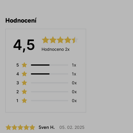
Hodnocení
4,5
Hodnoceno 2x
5
1x
4
1x
3
0x
2
0x
1
0x
Sven H.
05. 02. 2025