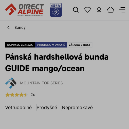
Bundy
DOPRAVA ZDARMA
VYROBENO V EVROPĚ
ZÁRUKA 3 ROKY
Pánská hardshellová bunda
GUIDE mango/ocean
MOUNTAIN TOP SERIES
2x
Větruodolné
Prodyšné
Nepromokavé