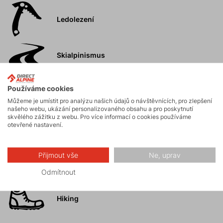
Ledolezení
Skialpinismus
Používáme cookies
Turistika
Můžeme je umístit pro analýzu našich údajů o návštěvnících, pro zlepšení
našeho webu, ukázání personalizovaného obsahu a pro poskytnutí
skvělého zážitku z webu. Pro více informací o cookies používáme
Skalní lezení a
otevřené nastavení.
ferraty
Přijmout vše
Ne, uprav
Vysokohorská
turistika
Odmítnout
Hiking