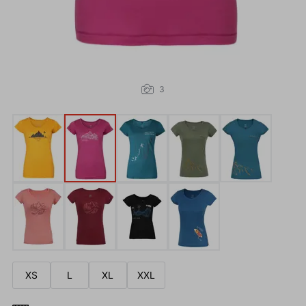
3
XS
L
XL
XXL