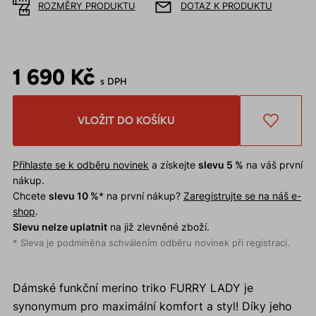
ROZMĚRY PRODUKTU
DOTAZ K PRODUKTU
1 690 Kč
s DPH
VLOŽIT DO KOŠÍKU
Přihlaste se k odběru novinek
a získejte
slevu 5 %
na váš první
nákup.
Chcete
slevu 10 %
* na první nákup?
Zaregistrujte se na náš e-
shop
.
Slevu nelze uplatnit
na již zlevněné zboží.
* Sleva je podmíněna schválením odběru novinek při registraci.
Dámské funkční merino triko FURRY LADY je
synonymum pro maximální komfort a styl! Díky jeho