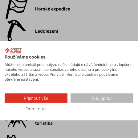
Horské expedice
Ledolezení
Skialpinismus
Používáme cookies
Můžeme je umístit pro analýzu našich údajů o návštěvnících, pro zlepšení
našeho webu, ukázání personalizovaného obsahu a pro poskytnutí
skvělého zážitku z webu. Pro více informací o cookies používáme
Turistika
otevřené nastavení.
Skalní lezení a
Přijmout vše
Ne, uprav
ferraty
Odmítnout
Vysokohorská
turistika