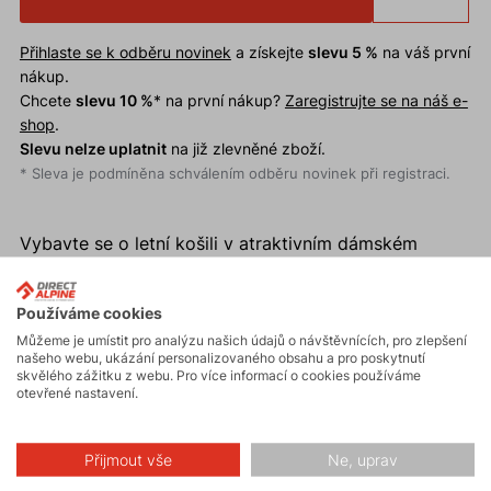
Přihlaste se k odběru novinek
a získejte
slevu 5 %
na váš první
nákup.
Chcete
slevu 10 %
* na první nákup?
Zaregistrujte se na náš e-
shop
.
Slevu nelze uplatnit
na již zlevněné zboží.
* Sleva je podmíněna schválením odběru novinek při registraci.
Vybavte se o letní košili v atraktivním dámském
designu. Perfektně padnoucí střih spolu s moderním
designem z ní tvoří stálici tvého letního šatníku.
Používáme cookies
Můžeme je umístit pro analýzu našich údajů o návštěvnících, pro zlepšení
Pohodlný přiléhavý střih.
našeho webu, ukázání personalizovaného obsahu a pro poskytnutí
skvělého zážitku z webu. Pro více informací o cookies používáme
Ultralehký, strečový, rychleschnoucí materiál.
otevřené nastavení.
UV 30 +
Přijmout vše
Ne, uprav