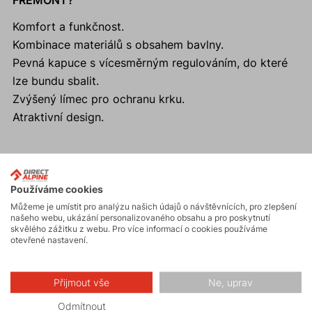
FREMONT?
Komfort a funkčnost.
Kombinace materiálů s obsahem bavlny.
Pevná kapuce s vícesměrným regulováním, do které
lze bundu sbalit.
Zvýšený límec pro ochranu krku.
Atraktivní design.
Aktivity
Používáme cookies
Můžeme je umístit pro analýzu našich údajů o návštěvnících, pro zlepšení
našeho webu, ukázání personalizovaného obsahu a pro poskytnutí
skvělého zážitku z webu. Pro více informací o cookies používáme
Turistika
otevřené nastavení.
Přijmout vše
Ne, uprav
Hiking
Odmítnout