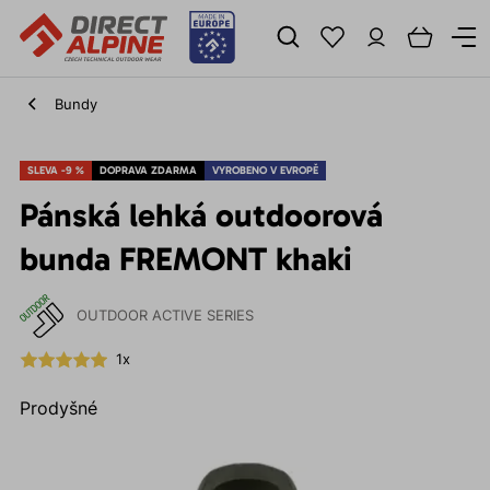
Bundy
SLEVA -9 %
DOPRAVA ZDARMA
VYROBENO V EVROPĚ
Pánská lehká outdoorová
bunda FREMONT khaki
OUTDOOR ACTIVE SERIES
1x
Prodyšné