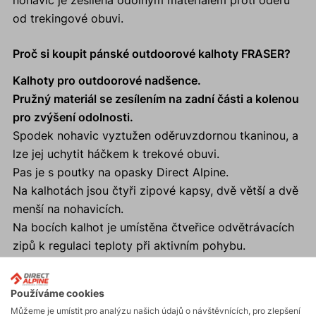
nohavic je zesílena odolným materiálem proti oděru
od trekingové obuvi.
Proč si koupit pánské outdoorové kalhoty FRASER?
Kalhoty pro outdoorové nadšence.
Pružný materiál se zesílením na zadní části a kolenou
pro zvýšení odolnosti.
Spodek nohavic vyztužen oděruvzdornou tkaninou, a
lze jej uchytit háčkem k trekové obuvi.
Pas je s poutky na opasky Direct Alpine.
Na kalhotách jsou čtyři zipové kapsy, dvě větší a dvě
menší na nohavicích.
Na bocích kalhot je umístěna čtveřice odvětrávacích
zipů k regulaci teploty při aktivním pohybu.
Používáme cookies
Můžeme je umístit pro analýzu našich údajů o návštěvnících, pro zlepšení