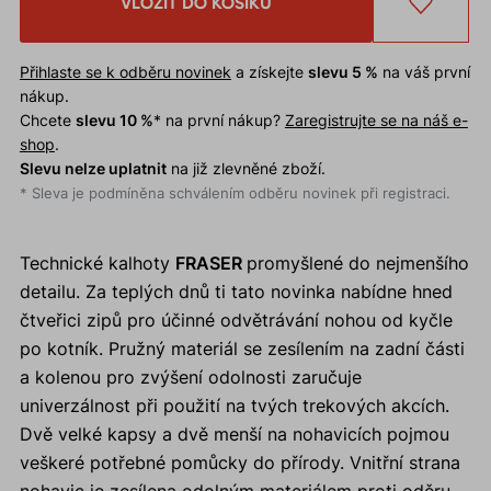
VLOŽIT DO KOŠÍKU
Přihlaste se k odběru novinek
a získejte
slevu 5 %
na váš první
nákup.
Chcete
slevu 10 %
* na první nákup?
Zaregistrujte se na náš e-
shop
.
Slevu nelze uplatnit
na již zlevněné zboží.
* Sleva je podmíněna schválením odběru novinek při registraci.
Technické kalhoty
FRASER
promyšlené do nejmenšího
detailu. Za teplých dnů ti tato novinka nabídne hned
čtveřici zipů pro účinné odvětrávání nohou od kyčle
po kotník. Pružný materiál se zesílením na zadní části
a kolenou pro zvýšení odolnosti zaručuje
univerzálnost při použití na tvých trekových akcích.
Dvě velké kapsy a dvě menší na nohavicích pojmou
veškeré potřebné pomůcky do přírody. Vnitřní strana