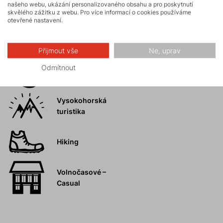
Aktivity
našeho webu, ukázání personalizovaného obsahu a pro poskytnutí
skvělého zážitku z webu. Pro více informací o cookies používáme
otevřené nastavení.
Turistika
Přijmout vše
Ne, uprav
Skalní lezení a
Odmítnout
ferraty
Vysokohorská
turistika
Hiking
Volnočasové –
Casual