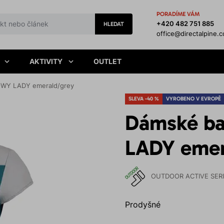
PORADÍME VÁM
+420 482 751 885
HLEDAT
office@directalpine.
AKTIVITY
OUTLET
OWY LADY emerald/grey
SLEVA -40 %
VYROBENO V EVROPĚ
Dámské ba
LADY emer
OUTDOOR ACTIVE SER
Prodyšné