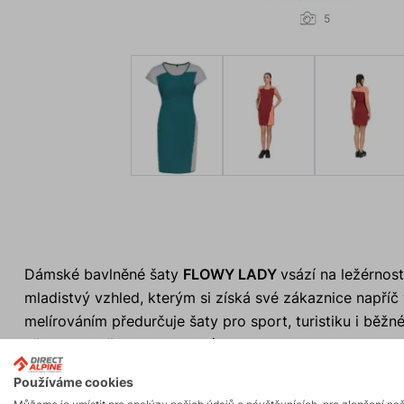
5
Dámské bavlněné šaty
FLOWY LADY
vsází na ležérnos
mladistvý vzhled, kterým si získá své zákaznice napříč
melírováním předurčuje šaty pro sport, turistiku i běž
uživatelce při turistice s baťohem.
Používáme cookies