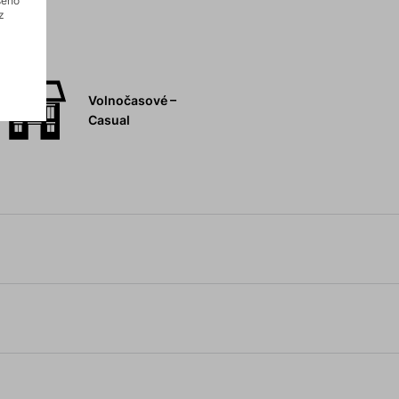
šeho
z
Volnočasové –
Casual