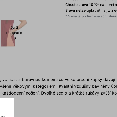
Chcete
slevu 10 %
* na první
Slevu nelze uplatnit
na již zl
* Sleva je podmíněna schválením
Další
fotografie
t, volnost a barevnou kombinaci. Velké přední kapsy dávají
 všemi věkovými kategoriemi. Kvalitní vzdušný bavlněný úpl
né každodenní nošení. Dvojité sedlo a krátké rukávy zvýší k