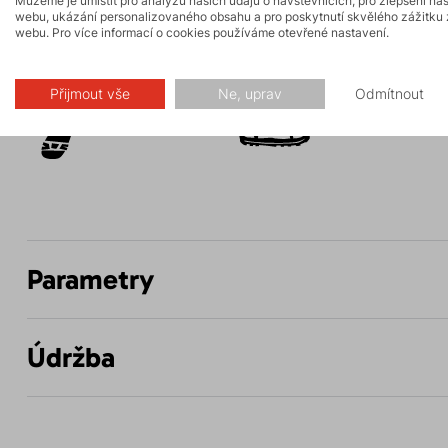
Můžeme je umístit pro analýzu našich údajů o návštěvnících, pro zlepšení na
webu, ukázání personalizovaného obsahu a pro poskytnutí skvělého zážitku 
webu. Pro více informací o cookies používáme otevřené nastavení.
Aktivity
Přijmout vše
Ne, uprav
Odmítnout
Turistika
Hiking
Parametry
Údržba