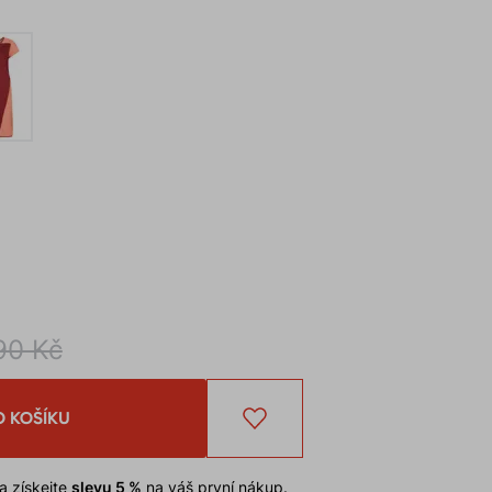
90 Kč
O KOŠÍKU
a získejte
slevu 5 %
na váš první nákup.