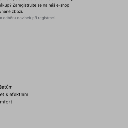
 nákup?
Zaregistrujte se na náš e-shop
.
evněné zboží.
 odběru novinek při registraci.
 šatům
et s efektním
omfort