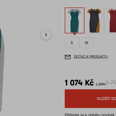
Next
S
M
DOTAZ K PRODUKTU
1 074 Kč
1 7
s DPH
VLOŽIT D
Přihlaste se k odběru novinek