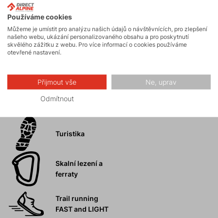
Komfortní, bezpečná a stylová, ať děláte cokoliv.
Pohodlná díky prodyšným a pružným panelům.
Používáme cookies
Skvělá kombinace funkčnosti a moderního designu.
Můžeme je umístit pro analýzu našich údajů o návštěvnících, pro zlepšení
našeho webu, ukázání personalizovaného obsahu a pro poskytnutí
Univerzální použití pro aktivní sportovkyně.
skvělého zážitku z webu. Pro více informací o cookies používáme
Dobře sbalitelná.
otevřené nastavení.
Přijmout vše
Ne, uprav
Odmítnout
Aktivity
Turistika
Skalní lezení a
ferraty
Trail running
FAST and LIGHT