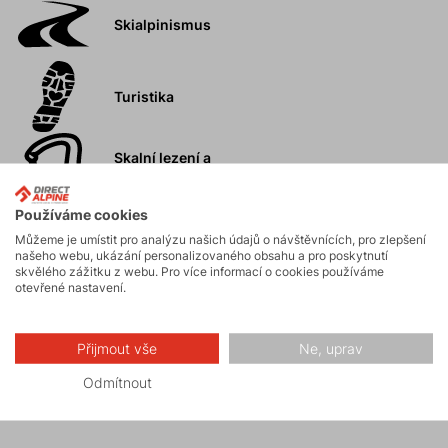
Skialpinismus
Turistika
Skalní lezení a
ferraty
Používáme cookies
Vysokohorská
Můžeme je umístit pro analýzu našich údajů o návštěvnících, pro zlepšení
turistika
našeho webu, ukázání personalizovaného obsahu a pro poskytnutí
skvělého zážitku z webu. Pro více informací o cookies používáme
otevřené nastavení.
Hiking
Přijmout vše
Ne, uprav
Fitness
Odmítnout
skialpinismus