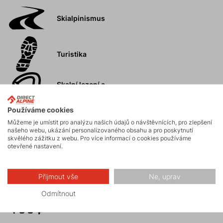
Skialpinismus
Turistika
Skalní lezení a
ferraty
Používáme cookies
Vysokohorská
Můžeme je umístit pro analýzu našich údajů o návštěvnících, pro zlepšení
našeho webu, ukázání personalizovaného obsahu a pro poskytnutí
turistika
skvělého zážitku z webu. Pro více informací o cookies používáme
otevřené nastavení.
Hiking
Přijmout vše
Ne, uprav
Fitness
Odmítnout
skialpinismus