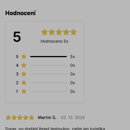
Hodnocení
5
Hodnoceno 5x
5
5x
4
0x
3
0x
2
0x
1
0x
Martin S.
02. 12. 2024
Super, po dodání ihned testováno, zatím jen turistika