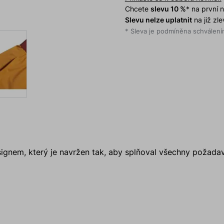
Chcete
slevu 10 %
* na první
Slevu nelze uplatnit
na již zl
* Sleva je podmíněna schválením
ignem, který je navržen tak, aby splňoval všechny požad