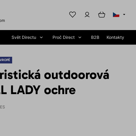
com
Svět Directu
Proč Direct
B2B
Kontakty
EVROPĚ
ristická outdoorová
L LADY ochre
IES