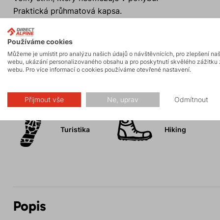
Praktická průhmatová kapsa.
Snadné pověšení sukně díky poutku v pas.
Ideální na turistiku i každodenní nošení.
Používáme cookies
Můžeme je umístit pro analýzu našich údajů o návštěvnících, pro zlepšení na
webu, ukázání personalizovaného obsahu a pro poskytnutí skvělého zážitku 
webu. Pro více informací o cookies používáme otevřené nastavení.
Aktivity
Přijmout vše
Ne, uprav
Odmítnout
Turistika
Hiking
Popis