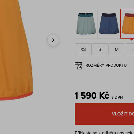
Next
XS
S
M
ROZMĚRY PRODUKTU
1 590 Kč
s DPH
VLOŽIT D
Přihlaste se k odběru novinek