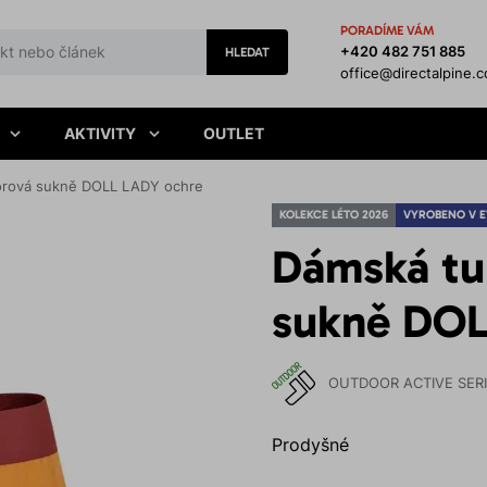
PORADÍME VÁM
+420 482 751 885
HLEDAT
office@directalpine.
AKTIVITY
OUTLET
oorová sukně DOLL LADY ochre
KOLEKCE LÉTO 2026
VYROBENO V 
Dámská tu
sukně DOL
OUTDOOR ACTIVE SER
Prodyšné