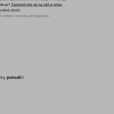
 nákup?
Zaregistrujte se na náš e-shop
.
evněné zboží.
 odběru novinek při registraci.
avky
pohodlí i