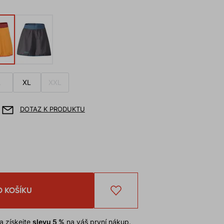
L
XL
XXL
DOTAZ K PRODUKTU
O KOŠÍKU
a získejte
slevu 5 %
na váš první nákup.