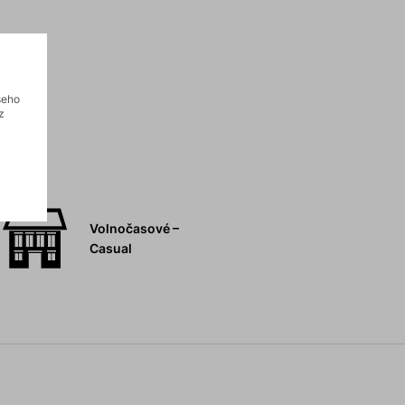
šeho
z
Volnočasové –
Casual