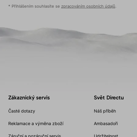
* Přihlášením souhlasíte se
zpracováním osobních údajů
.
Zákaznický servis
Svět Directu
Časté dotazy
Náš příběh
Reklamace a výměna zboží
Ambasadoři
Záruční a pozáruční servis
Udržitelnost