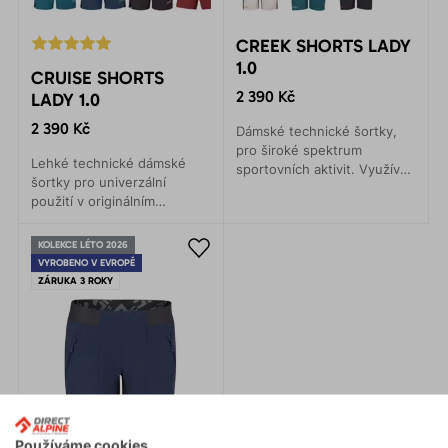
CREEK SHORTS LADY
1.0
CRUISE SHORTS
2 390 Kč
LADY 1.0
2 390 Kč
Dámské technické šortky,
pro široké spektrum
Lehké technické dámské
sportovních aktivit. Využívají
šortky pro univerzální
kombinaci bavlněného
použití v originálním
materiálu s pružnými panely,
designu. Lehké, prodyšné a
které zajišťují vysokou
odolné.
volnost pohybu.
KOLEKCE LÉTO 2026
VYROBENO V EVROPĚ
ZÁRUKA 3 ROKY
Používáme cookies