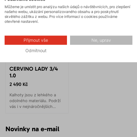
Můžeme je umístit pro analýzu našich údajů o návštěvnících, pro zlepšení
našeho webu, ukázání personalizovaného obsahu a pro poskytnutí
skvělého zážitku z webu. Pro více informací o cookies používáme
otevřené nastavení.
Přijmout vše
Ne, uprav
Odmítnout
CERVINO LADY 3/4
1.0
2 490 Kč
Kalhoty jsou z lehkého a
odolného materiálu. Podrží
vás i v nejnáročnějších
aktivitách. Speciálně
podložené sedlo odvádí pot
a zabraňuje zápachu.
Novinky na e-mail