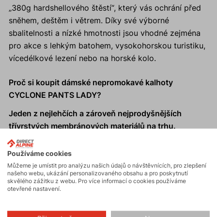
„380g hardshellového štěstí“, který vás ochrání před
sněhem, deštěm i větrem. Díky své výborné
sbalitelnosti a nízké hmotnosti jsou vhodné zejména
pro akce s lehkým batohem, vysokohorskou turistiku,
vícedélkové lezení nebo na horské kolo.
Proč si koupit dámské nepromokavé kalhoty
CYCLONE PANTS LADY?
Jeden z nejlehčích a zároveň nejprodyšnějších
třívrstvých membránových materiálů na trhu.
Špičkový materiál Gelanots ultra light shell.
Rychlý odvod vlhkosti a zároveň vysoký vodní
Používáme cookies
sloupec a vynikající větruodolnost.
Můžeme je umístit pro analýzu našich údajů o návštěvnících, pro zlepšení
našeho webu, ukázání personalizovaného obsahu a pro poskytnutí
Záložní kalhoty, kompaktní sbalitelnost do vnitřní
skvělého zážitku z webu. Pro více informací o cookies používáme
kapsy.
otevřené nastavení.
Vhodné pro trail running a další aktivity - Fast and
Light.