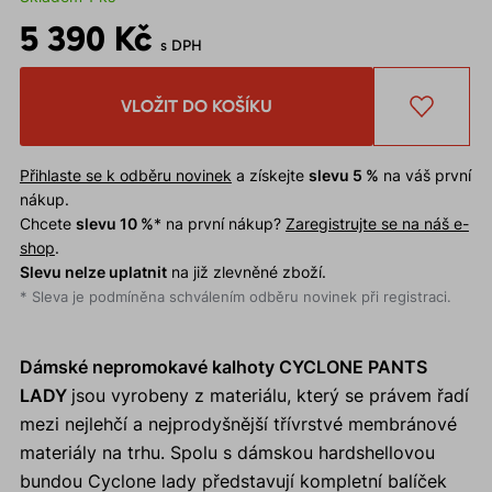
5 390 Kč
s DPH
VLOŽIT DO KOŠÍKU
Přihlaste se k odběru novinek
a získejte
slevu 5 %
na váš první
nákup.
Chcete
slevu 10 %
* na první nákup?
Zaregistrujte se na náš e-
shop
.
Slevu nelze uplatnit
na již zlevněné zboží.
* Sleva je podmíněna schválením odběru novinek při registraci.
Dámské nepromokavé kalhoty CYCLONE PANTS
LADY
jsou vyrobeny z materiálu, který se právem řadí
mezi nejlehčí a nejprodyšnější třívrstvé membránové
materiály na trhu. Spolu s dámskou hardshellovou
bundou Cyclone lady představují kompletní balíček