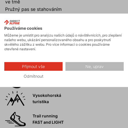
ve tmě
Pružný pas se stahováním
Používáme cookies
Můžeme je umístit pro analýzu našich údajů o návštěvnících, pro zlepšení
Aktivity
našeho webu, ukázání personalizovaného obsahu a pro poskytnutí
skvělého zážitku z webu. Pro více informací o cookies používáme
otevřené nastavení.
Turistika
Přijmout vše
Ne, uprav
Skalní lezení a
Odmítnout
ferraty
Vysokohorská
turistika
Trail running
FAST and LIGHT