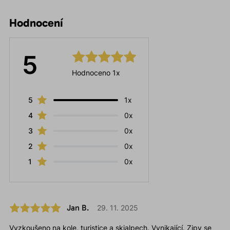
Hodnocení
5
Hodnoceno 1x
5
1x
4
0x
3
0x
2
0x
1
0x
Jan B.
29. 11. 2025
Vyzkoušeno na kole, turistice a skialpech. Vynikající. Zipy se