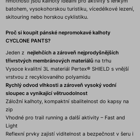
hmotnosti jsou kalhoty ideální pro aktivity s lehkým
batohem, vysokohorskou turistiku, vícedélkové lezení,
skitouring nebo horskou cyklistiku.
Proč si koupit pánské nepromokavé kalhoty
CYCLONE PANTS?
Jeden z
nejlehčích a zároveň nejprodyšnějších
třívrstvých membránových materiálů
na trhu
Vysoce kvalitní 3L materiál Pertex® SHIELD s vnější
vrstvou z recyklovaného polyamidu
Rychlý odvod vlhkosti a zároveň vysoký vodní
sloupec a vynikající větruodolnost
Záložní kalhoty, kompaktní sbalitelnost do kapsy na
zip
Vhodné pro trail running a další aktivity – Fast and
Light
Reflexní prvky zajistí viditelnost a bezpečnost v šeru i