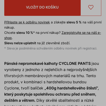
VLOŽIT DO KOŠÍKU
Přihlaste se k odběru novinek
a získejte
slevu 5 %
na váš první
nákup.
Chcete
slevu 10 %
* na první nákup?
Zaregistrujte se na náš e-
shop
.
Slevu nelze uplatnit
na již zlevněné zboží.
* Sleva je podmíněna schválením odběru novinek při registraci.
Pánské nepromokavé kalhoty CYCLONE PANTS
jsou
vyrobeny z jednoho z nejlehčích a nejprodyšnějších
třívrstvých membránových materiálů na trhu. Tento
produkt, v kombinaci s hardshellovou bundou
Cyclone, tvoří balíček
„400g hardshellového štěstí“,
který poskytuje spolehlivou ochranu před sněhem,
deštěm a větrem.
Díky skvělé sbalitelnosti a nízké