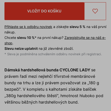
VLOŽIT DO KOŠÍKU
Přihlaste se k odběru novinek
a získejte
slevu 5 %
na váš první
nákup.
Chcete
slevu 10 %
* na první nákup?
Zaregistrujte se na náš e-
shop
.
Slevu nelze uplatnit
na již zlevněné zboží.
* Sleva je podmíněna schválením odběru novinek při registraci.
Dámská hardshellová bunda CYCLONE LADY
se
právem řadí mezi nejlehčí třívrstvé membránové
bundy na trhu a lze ji právem považovat za „180 g
bezpečí“. V kompletu s kalhotami získáte balíček
„380g hardshellového štěstí“, hmotnost hluboko pod
většinou běžných hardshellových bund.