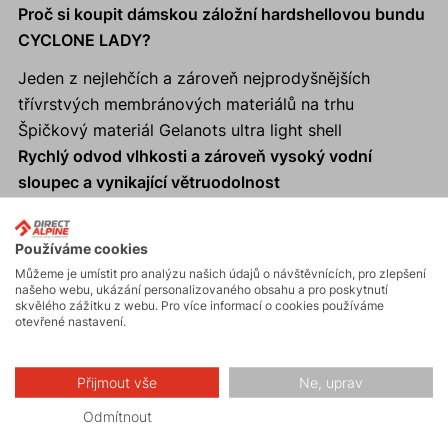
Proč si koupit dámskou záložní hardshellovou bundu
CYCLONE LADY?
Jeden z nejlehčích a zároveň nejprodyšnějších
třívrstvých membránových materiálů na trhu
Špičkový materiál Gelanots ultra light shell
Rychlý odvod vlhkosti a zároveň vysoký vodní
sloupec a vynikající větruodolnost
Anatomická kapuce s kšiltem, do které lze bundu
jednoduše sbalit
Používáme cookies
Vhodná
záložní bunda
pro trail running, skitouring,
Můžeme je umístit pro analýzu našich údajů o návštěvnících, pro zlepšení
kolo apod – Fast and Light styl
našeho webu, ukázání personalizovaného obsahu a pro poskytnutí
skvělého zážitku z webu. Pro více informací o cookies používáme
reflexní prvky zajistí viditelnost a bezpečnost v šeru i
otevřené nastavení.
ve tmě
100% podlepené švy
Přijmout vše
Ne, uprav
Poutka na rukávech pro palec
Odmítnout