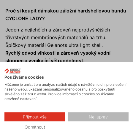
Proč si koupit dámskou záložní hardshellovou bundu
CYCLONE LADY?
Jeden z nejlehčích a zároveň nejprodyšnějších
třívrstvých membránových materiálů na trhu.
Špičkový materiál Gelanots ultra light shell.
Rychlý odvod vlhkosti a zároveň vysoký vodní
sloupec a vynikající větruodolnost.
Anatomická kapuce s kšiltem, do které lze bundu
jednoduše sbalit.
Používáme cookies
Vhodná
záložní bunda
pro trail running, skitouring,
Můžeme je umístit pro analýzu našich údajů o návštěvnících, pro zlepšení
našeho webu, ukázání personalizovaného obsahu a pro poskytnutí
kolo apod – Fast and Light styl.
skvělého zážitku z webu. Pro více informací o cookies používáme
otevřené nastavení.
Reflexní prvky zajistí viditelnost a bezpečnost v šeru i
ve tmě.
100% podlepené švy.
Přijmout vše
Ne, uprav
Poutka na rukávech pro palec.
Odmítnout