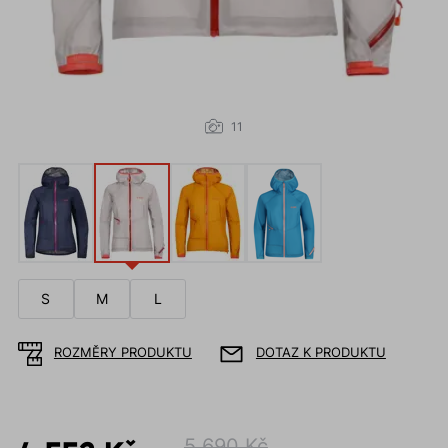
11
S
M
L
ROZMĚRY PRODUKTU
DOTAZ K PRODUKTU
5 690 Kč