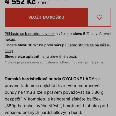
4 552 Kč
s DPH
VLOŽIT DO KOŠÍKU
Přihlaste se k odběru novinek
a získejte
slevu 5 %
na váš první
nákup.
Chcete
slevu 10 %
* na první nákup?
Zaregistrujte se na náš e-
shop
.
Slevu nelze uplatnit
na již zlevněné zboží.
* Sleva je podmíněna schválením odběru novinek při registraci.
Dámská hardshellová bunda CYCLONE LADY
se
právem řadí mezi nejlehčí třívrstvé membránové
bundy na trhu a lze ji právem považovat za „180 g
bezpečí“. V kompletu s kalhotami získáte balíček
„380g hardshellového štěstí“, hmotnost hluboko pod
většinou běžných hardshellových bund.