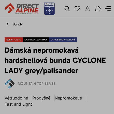
Bundy
SLEVA -20 %
DOPRAVA ZDARMA
VYROBENO V EVROPĚ
Dámská nepromokavá
hardshellová bunda CYCLONE
LADY grey/palisander
MOUNTAIN TOP SERIES
Větruodolné
Prodyšné
Nepromokavé
Fast and Light