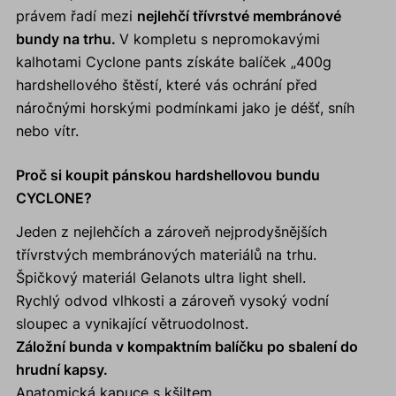
právem řadí mezi
nejlehčí třívrstvé membránové
bundy na trhu.
V kompletu s nepromokavými
kalhotami Cyclone pants získáte balíček „400g
hardshellového štěstí, které vás ochrání před
náročnými horskými podmínkami jako je déšť, sníh
nebo vítr.
Proč si koupit pánskou hardshellovou bundu
CYCLONE?
Jeden z nejlehčích a zároveň nejprodyšnějších
třívrstvých membránových materiálů na trhu.
Špičkový materiál Gelanots ultra light shell.
Rychlý odvod vlhkosti a zároveň vysoký vodní
sloupec a vynikající větruodolnost.
Záložní bunda v kompaktním balíčku po sbalení do
hrudní kapsy.
Anatomická kapuce s kšiltem.