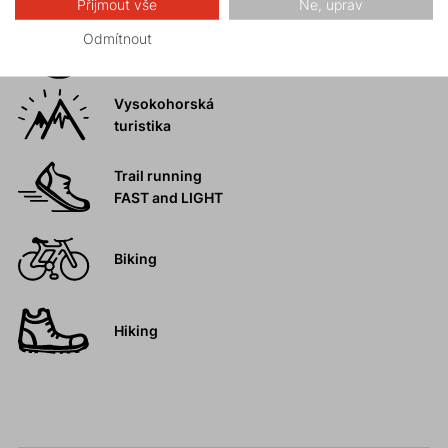
Přijmout vše
Ne, uprav
Skalní lezení a
Odmítnout
ferraty
Vysokohorská
turistika
Trail running
FAST and LIGHT
Biking
Hiking