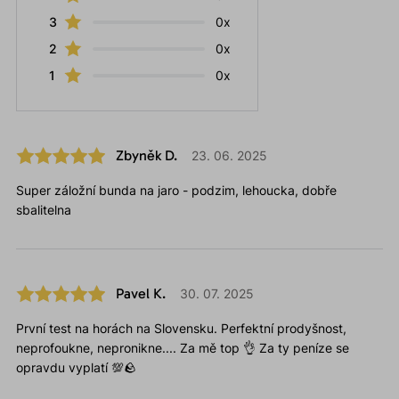
3
0x
2
0x
1
0x
Zbyněk D.
23. 06. 2025
Super záložní bunda na jaro - podzim, lehoucka, dobře
sbalitelna
Pavel K.
30. 07. 2025
První test na horách na Slovensku. Perfektní prodyšnost,
neprofoukne, nepronikne.... Za mě top 👌 Za ty peníze se
opravdu vyplatí 💯🪨