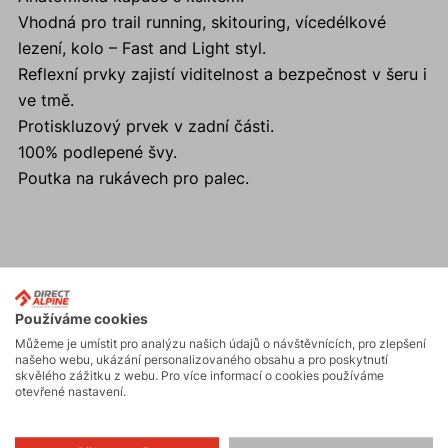
Vhodná pro trail running, skitouring, vícedélkové
lezení, kolo – Fast and Light styl.
Reflexní prvky zajistí viditelnost a bezpečnost v šeru i
ve tmě.
Protiskluzový prvek v zadní části.
100% podlepené švy.
Poutka na rukávech pro palec.
Aktivity
Používáme cookies
Můžeme je umístit pro analýzu našich údajů o návštěvnících, pro zlepšení
Skialpinismus
našeho webu, ukázání personalizovaného obsahu a pro poskytnutí
skvělého zážitku z webu. Pro více informací o cookies používáme
otevřené nastavení.
Turistika