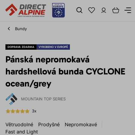
Bundy
DOPRAVA ZDARMA
VYROBENO V EVROPĚ
Pánská nepromokavá
hardshellová bunda CYCLONE
ocean/grey
MOUNTAIN TOP SERIES
3x
Větruodolné
Prodyšné
Nepromokavé
Fast and Light