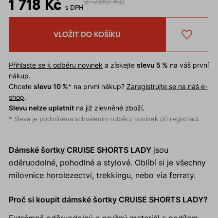
1 718 Kč
2 290 Kč
s DPH
VLOŽIT DO KOŠÍKU
Přihlaste se k odběru novinek
a získejte
slevu 5 %
na váš první
nákup.
Chcete
slevu 10 %
* na první nákup?
Zaregistrujte se na náš e-
shop
.
Slevu nelze uplatnit
na již zlevněné zboží.
* Sleva je podmíněna schválením odběru novinek při registraci.
Dámské šortky CRUISE SHORTS LADY
jsou
oděruodolné, pohodlné a stylové. Oblíbí si je všechny
milovnice horolezectví, trekkingu, nebo via ferraty.
Proč si koupit dámské šortky CRUISE SHORTS LADY?