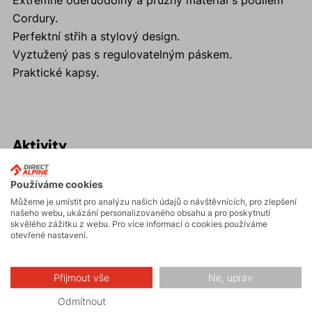
Extrémně oděruodolný a pružný materiál s podílem
Cordury.
Perfektní střih a stylový design.
Vyztužený pas s regulovatelným páskem.
Praktické kapsy.
Aktivity
Používáme cookies
Turistika
Můžeme je umístit pro analýzu našich údajů o návštěvnících, pro zlepšení
našeho webu, ukázání personalizovaného obsahu a pro poskytnutí
skvělého zážitku z webu. Pro více informací o cookies používáme
Skalní lezení a
otevřené nastavení.
ferraty
Přijmout vše
Ne, uprav
Hiking
Odmítnout