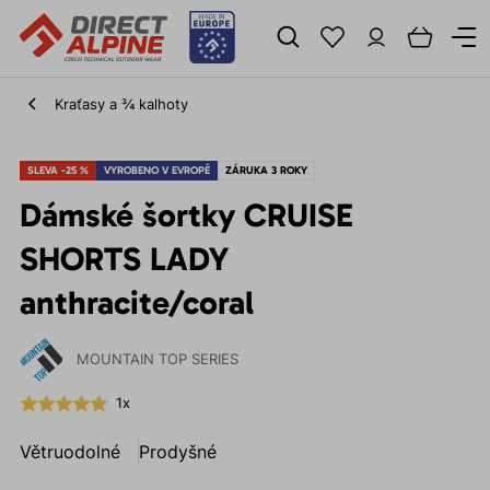
Kraťasy a ¾ kalhoty
SLEVA -25 %
VYROBENO V EVROPĚ
ZÁRUKA 3 ROKY
Dámské šortky CRUISE
SHORTS LADY
anthracite/coral
MOUNTAIN TOP SERIES
1x
Větruodolné
Prodyšné