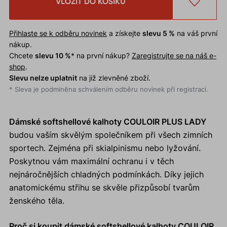
VLOŽIT DO KOŠÍKU
Přihlaste se k odběru novinek
a získejte
slevu 5 %
na váš první
nákup.
Chcete
slevu 10 %
* na první nákup?
Zaregistrujte se na náš e-
shop
.
Slevu nelze uplatnit
na již zlevněné zboží.
* Sleva je podmíněna schválením odběru novinek při registraci.
Dámské softshellové kalhoty COULOIR PLUS LADY
budou vaším skvělým společníkem při všech zimních
sportech. Zejména při skialpinismu nebo lyžování.
Poskytnou vám maximální ochranu i v těch
nejnáročnějších chladných podmínkách. Díky jejich
anatomickému střihu se skvěle přizpůsobí tvarům
ženského těla.
Proč si koupit dámské softshellové kalhoty COULOIR