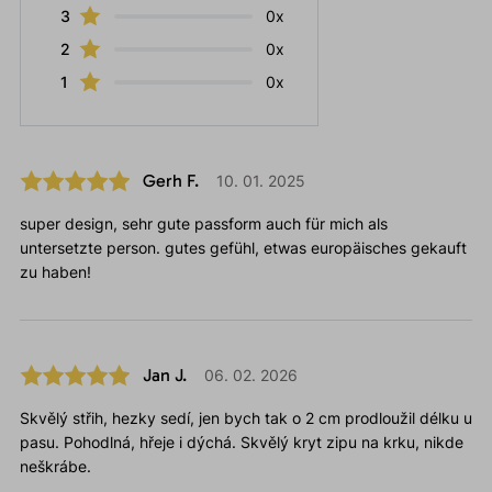
3
0x
2
0x
1
0x
Gerh F.
10. 01. 2025
super design, sehr gute passform auch für mich als
untersetzte person. gutes gefühl, etwas europäisches gekauft
zu haben!
Jan J.
06. 02. 2026
Skvělý střih, hezky sedí, jen bych tak o 2 cm prodloužil délku u
pasu. Pohodlná, hřeje i dýchá. Skvělý kryt zipu na krku, nikde
neškrábe.