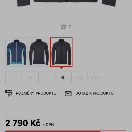
7
S
M
L
XL
XXL
XXXL
ROZMĚRY PRODUKTU
DOTAZ K PRODUKTU
2 790 Kč
s DPH