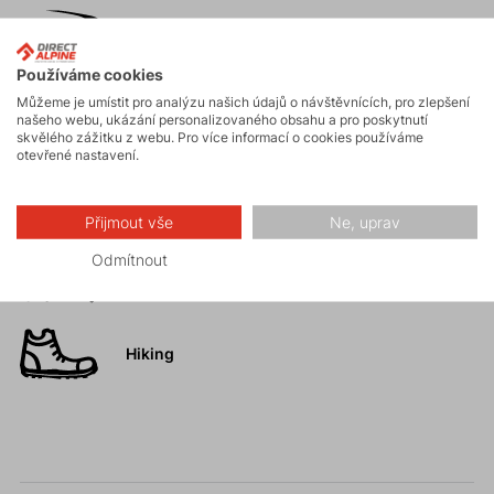
Skialpinismus
Používáme cookies
Můžeme je umístit pro analýzu našich údajů o návštěvnících, pro zlepšení
Turistika
našeho webu, ukázání personalizovaného obsahu a pro poskytnutí
skvělého zážitku z webu. Pro více informací o cookies používáme
otevřené nastavení.
Skalní lezení a
ferraty
Přijmout vše
Ne, uprav
Odmítnout
Vysokohorská
turistika
Hiking