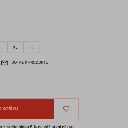
L
XL
XXL
DOTAZ K PRODUKTU
O KOŠÍKU
a získejte
slevu 5 %
na váš první nákup.