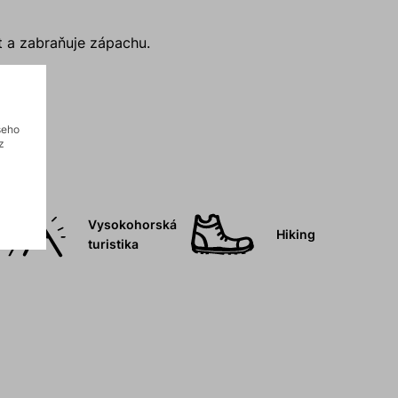
t a zabraňuje zápachu.
šeho
z
Vysokohorská
Hiking
turistika