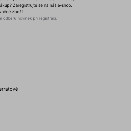
 nákup?
Zaregistrujte se na náš e-shop
.
evněné zboží.
 odběru novinek při registraci.
erratové