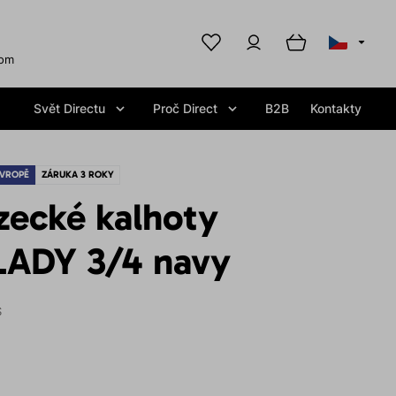
com
Svět Directu
Proč Direct
B2B
Kontakty
EVROPĚ
ZÁRUKA 3 ROKY
zecké kalhoty
ADY 3/4 navy
S