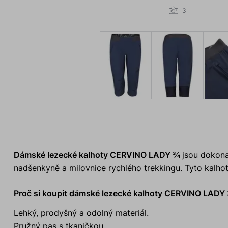
3
Dámské lezecké kalhoty CERVINO LADY ¾
jsou dokona
nadšenkyně a milovnice rychlého trekkingu. Tyto kalhot
Proč si koupit dámské lezecké kalhoty CERVINO LADY
Lehký, prodyšný a odolný materiál.
Pružný pas s tkaničkou.