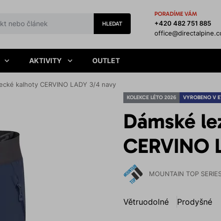
PORADÍME VÁM
+420 482 751 885
HLEDAT
office@directalpine.
AKTIVITY
OUTLET
ecké kalhoty CERVINO LADY 3/4 navy
KOLEKCE LÉTO 2026
VYROBENO V 
Dámské le
CERVINO L
MOUNTAIN TOP SERIE
Větruodolné
Prodyšné