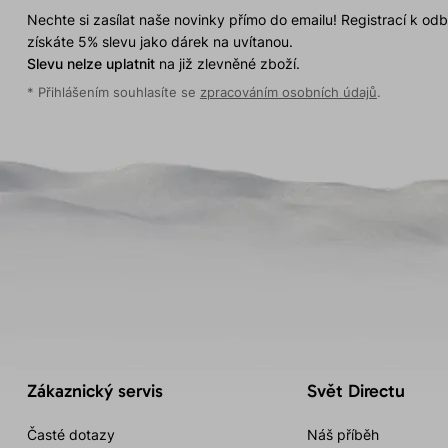
Nechte si zasílat naše novinky přímo do emailu! Registrací k od
získáte 5% slevu jako dárek na uvítanou.
Slevu nelze uplatnit
na již zlevněné zboží.
* Přihlášením souhlasíte se
zpracováním osobních údajů
.
Zákaznický servis
Svět Directu
Časté dotazy
Náš příběh