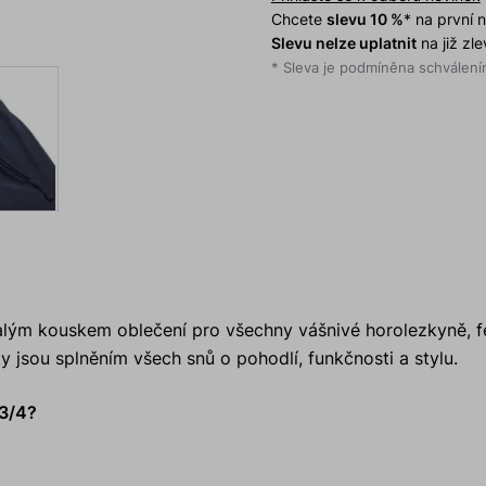
Chcete
slevu 10 %
* na první
Slevu nelze uplatnit
na již zl
* Sleva je podmíněna schválením
lým kouskem oblečení pro všechny vášnivé horolezkyně, f
y jsou splněním všech snů o pohodlí, funkčnosti a stylu.
 3/4?