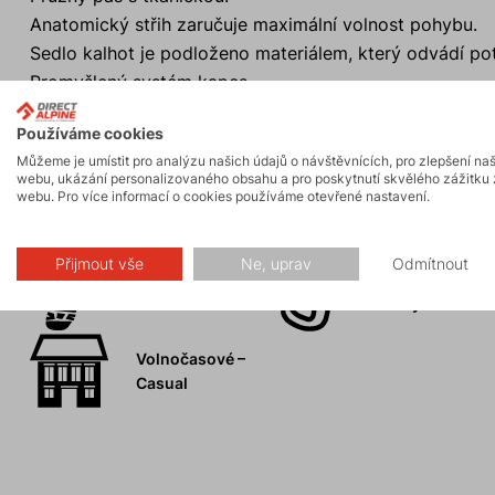
Anatomický střih zaručuje maximální volnost pohybu.
Sedlo kalhot je podloženo materiálem, který odvádí po
Promyšlený systém kapes.
Používáme cookies
Můžeme je umístit pro analýzu našich údajů o návštěvnících, pro zlepšení na
webu, ukázání personalizovaného obsahu a pro poskytnutí skvělého zážitku 
webu. Pro více informací o cookies používáme otevřené nastavení.
Aktivity
Přijmout vše
Ne, uprav
Odmítnout
Skalní lezení a
Turistika
ferraty
Volnočasové –
Casual