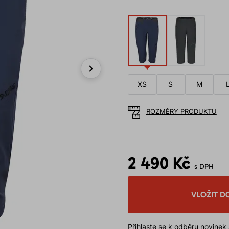
Next
XS
S
M
ROZMĚRY PRODUKTU
2 490 Kč
s DPH
VLOŽIT D
Přihlaste se k odběru novinek