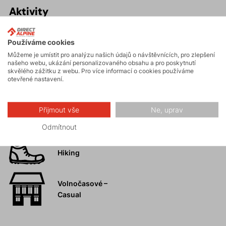
Aktivity
Používáme cookies
Turistika
Můžeme je umístit pro analýzu našich údajů o návštěvnících, pro zlepšení
našeho webu, ukázání personalizovaného obsahu a pro poskytnutí
skvělého zážitku z webu. Pro více informací o cookies používáme
Skalní lezení a
otevřené nastavení.
ferraty
Přijmout vše
Ne, uprav
Vysokohorská
turistika
Odmítnout
Hiking
Volnočasové –
Casual