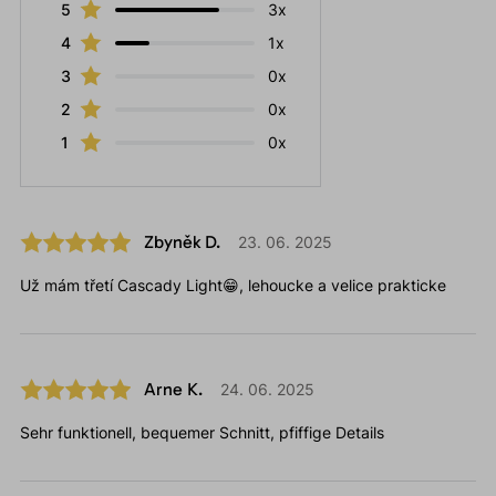
5
3x
4
1x
3
0x
2
0x
1
0x
Zbyněk D.
23. 06. 2025
Už mám třetí Cascady Light😁, lehoucke a velice prakticke
Arne K.
24. 06. 2025
Sehr funktionell, bequemer Schnitt, pfiffige Details