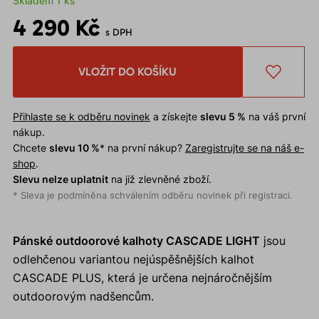
Skladem 1 ks
4 290 Kč
s DPH
VLOŽIT DO KOŠÍKU
Přihlaste se k odběru novinek
a získejte
slevu 5 %
na váš první
nákup.
Chcete
slevu 10 %
* na první nákup?
Zaregistrujte se na náš e-
shop
.
Slevu nelze uplatnit
na již zlevněné zboží.
* Sleva je podmíněna schválením odběru novinek při registraci.
Pánské outdoorové kalhoty CASCADE LIGHT
jsou
odlehčenou variantou nejúspěšnějších kalhot
CASCADE PLUS, která je určena nejnáročnějším
outdoorovým nadšencům.