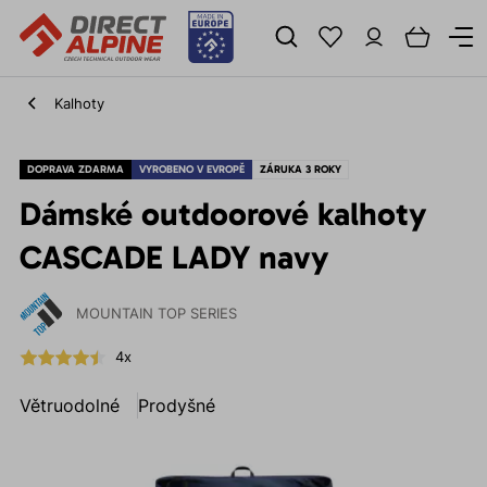
Kalhoty
DOPRAVA ZDARMA
VYROBENO V EVROPĚ
ZÁRUKA 3 ROKY
Dámské outdoorové kalhoty
CASCADE LADY navy
MOUNTAIN TOP SERIES
4x
Větruodolné
Prodyšné