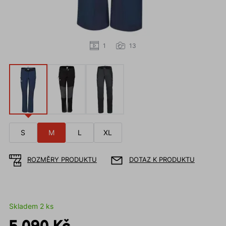
1
13
S
M
L
XL
ROZMĚRY PRODUKTU
DOTAZ K PRODUKTU
Skladem 2 ks
5 090 Kč