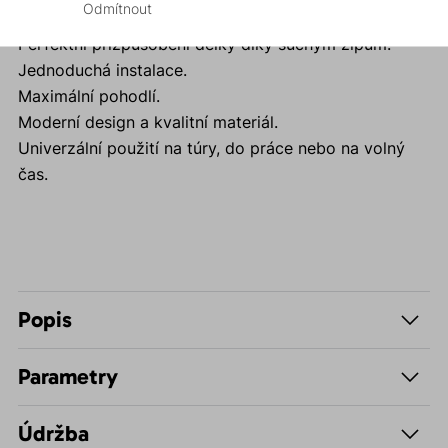
Proč si koupit šle Braces D.A.?
Odmítnout
Perfektní přizpůsobení délky díky suchým zipům.
Jednoduchá instalace.
Maximální pohodlí.
Moderní design a kvalitní materiál.
Univerzální použití na túry, do práce nebo na volný
čas.
Popis
Parametry
Údržba