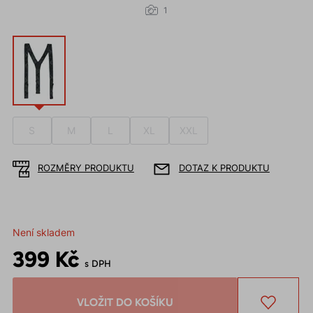
1
S
M
L
XL
XXL
ROZMĚRY PRODUKTU
DOTAZ K PRODUKTU
Není skladem
399 Kč
s DPH
VLOŽIT DO KOŠÍKU