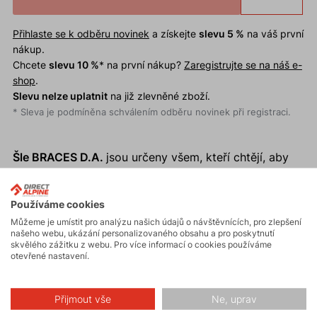
Přihlaste se k odběru novinek
a získejte
slevu 5 %
na váš první
nákup.
Chcete
slevu 10 %
* na první nákup?
Zaregistrujte se na náš e-
shop
.
Slevu nelze uplatnit
na již zlevněné zboží.
* Sleva je podmíněna schválením odběru novinek při registraci.
Šle BRACES D.A.
jsou určeny všem, kteří chtějí, aby
jejich kalhoty držely tam, kde mají. Jsou navrženy s
ohledem na maximální pohodlí a funkčnost. Lze je
Používáme cookies
využít pro všechny kalhoty Direct Alpine s
Můžeme je umístit pro analýzu našich údajů o návštěvnících, pro zlepšení
integrovanými poutky. Už žádné neustálé
našeho webu, ukázání personalizovaného obsahu a pro poskytnutí
skvělého zážitku z webu. Pro více informací o cookies používáme
popotahování kalhot nebo nepohodlné pásky. Se
otevřené nastavení.
šlemi BRACES D.A. budete mít klid a jistotu po celý
den.
Přijmout vše
Ne, uprav