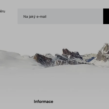
běru
Informace