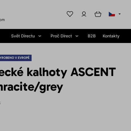
com
Svět Directu
Proč Direct
B2B
Kontakty
YROBENO V EVROPĚ
zecké kalhoty ASCENT
racite/grey
S