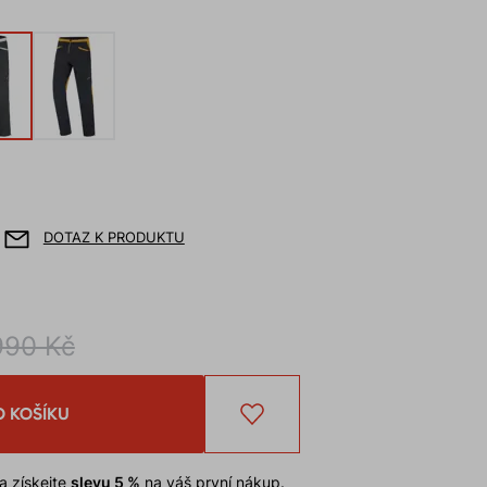
DOTAZ K PRODUKTU
990 Kč
O KOŠÍKU
a získejte
slevu 5 %
na váš první nákup.