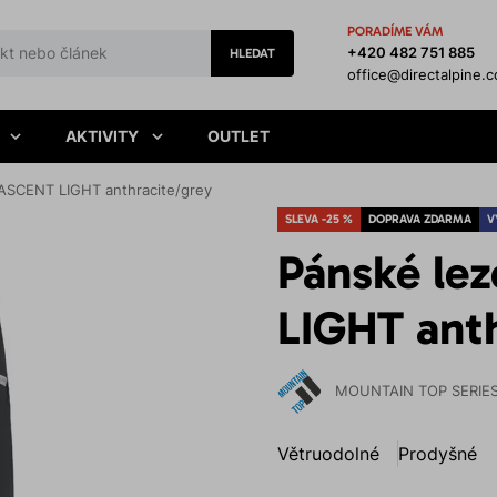
PORADÍME VÁM
+420 482 751 885
HLEDAT
office@directalpine.
AKTIVITY
OUTLET
 ASCENT LIGHT anthracite/grey
SLEVA -25 %
DOPRAVA ZDARMA
V
Pánské le
LIGHT anth
MOUNTAIN TOP SERIE
Větruodolné
Prodyšné