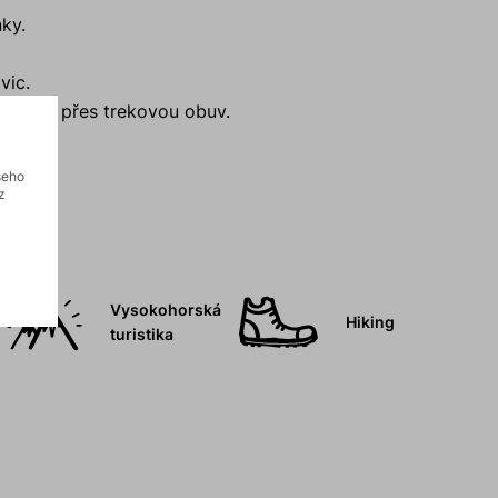
nky.
vic.
etažení přes trekovou obuv.
šeho
z
Vysokohorská
Hiking
turistika