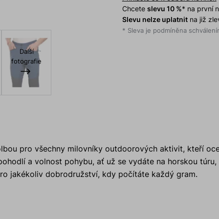
Chcete
slevu 10 %
* na první
Slevu nelze uplatnit
na již zl
* Sleva je podmíněna schválením
Další
fotografie
ou pro všechny milovníky outdoorových aktivit, kteří oce
pohodlí a volnost pohybu, ať už se vydáte na horskou túru,
o jakékoliv dobrodružství, kdy počítáte každý gram.