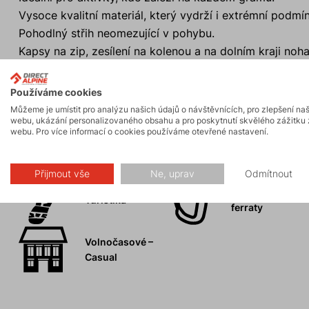
Vysoce kvalitní materiál, který vydrží i extrémní podmí
Pohodlný střih neomezující v pohybu.
Kapsy na zip, zesílení na kolenou a na dolním kraji noha
Možnost rozšíření nohavic klínem na zip pro snadné př
Používáme cookies
Můžeme je umístit pro analýzu našich údajů o návštěvnících, pro zlepšení na
webu, ukázání personalizovaného obsahu a pro poskytnutí skvělého zážitku 
webu. Pro více informací o cookies používáme otevřené nastavení.
Aktivity
Přijmout vše
Ne, uprav
Odmítnout
Skalní lezení a
Turistika
ferraty
Volnočasové –
Casual