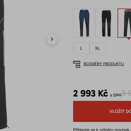
Next
L
XL
ROZMĚRY PRODUKTU
2 993 Kč
3 
s DPH
VLOŽIT D
Přihlaste se k odběru novinek