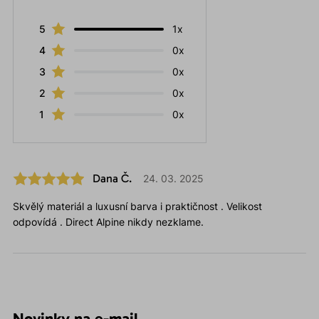
5
1x
4
0x
3
0x
2
0x
1
0x
Dana Č.
24. 03. 2025
Skvělý materiál a luxusní barva i praktičnost . Velikost
odpovídá . Direct Alpine nikdy nezklame.
Novinky na e-mail