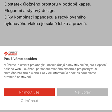
Dostatek úložného prostoru v podobě kapes.
Elegantní a stylový design.
Díky kombinaci spandexu a recyklovaného
nylonového vlákna je sukně lehká a pružná.
Aktivity
Používáme cookies
Můžeme je umístit pro analýzu našich údajů o návštěvnících, pro zlepšení
Turistika
našeho webu, ukázání personalizovaného obsahu a pro poskytnutí
skvělého zážitku z webu. Pro více informací o cookies používáme
otevřené nastavení.
Hiking
Přijmout vše
Ne, uprav
Volnočasové –
Odmítnout
Casual