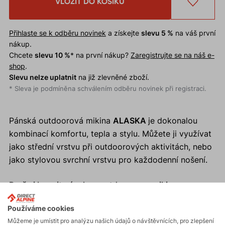
VLOŽIT DO KOŠÍKU
Přihlaste se k odběru novinek
a získejte
slevu 5 %
na váš první
nákup.
Chcete
slevu 10 %
* na první nákup?
Zaregistrujte se na náš e-
shop
.
Slevu nelze uplatnit
na již zlevněné zboží.
* Sleva je podmíněna schválením odběru novinek při registraci.
Pánská outdoorová mikina
ALASKA
je dokonalou
kombinací komfortu, tepla a stylu. Můžete ji využívat
jako střední vrstvu při outdoorových aktivitách, nebo
jako stylovou svrchní vrstvu pro každodenní nošení.
Proč si koupit pánskou outdoorovou mikinu
ALASKA?
Používáme cookies
Vysoká výhřevnost a komfort při nošení.
Můžeme je umístit pro analýzu našich údajů o návštěvnících, pro zlepšení