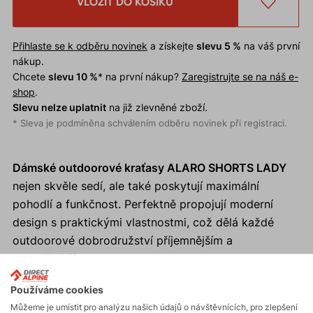
VLOŽIT DO KOŠÍKU
Přihlaste se k odběru novinek
a získejte
slevu 5 %
na váš první
nákup.
Chcete
slevu 10 %
* na první nákup?
Zaregistrujte se na náš e-
shop
.
Slevu nelze uplatnit
na již zlevněné zboží.
* Sleva je podmíněna schválením odběru novinek při registraci.
Dámské outdoorové kraťasy ALARO SHORTS LADY
nejen skvěle sedí, ale také poskytují maximální
pohodlí a funkčnost. Perfektně propojují moderní
design s praktickými vlastnostmi, což dělá každé
outdoorové dobrodružství příjemnějším a
bezpečnějším.
Používáme cookies
Proč si koupit dámské outdoorové kraťasy ALARO
Můžeme je umístit pro analýzu našich údajů o návštěvnících, pro zlepšení
SHORTS LADY?