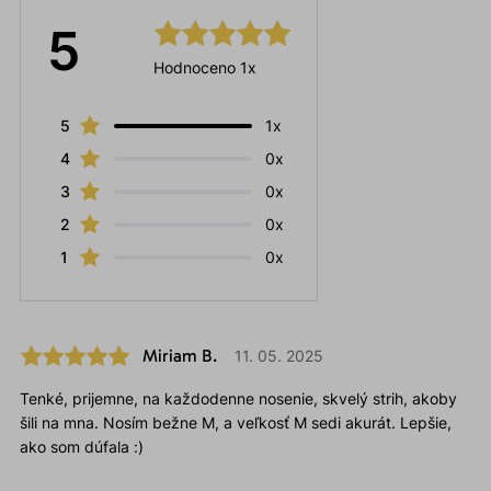
5
Hodnoceno 1x
5
1x
4
0x
3
0x
2
0x
1
0x
Miriam B.
11. 05. 2025
Tenké, prijemne, na každodenne nosenie, skvelý strih, akoby
šili na mna. Nosím bežne M, a veľkosť M sedi akurát. Lepšie,
ako som dúfala :)