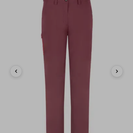
Previous
Next