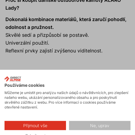
Proč si koupit dámské outdoorové kalhoty ALARO
Lady?
Dokonalá kombinace materiálů, která zaručí pohodlí,
odolnost a pružnost.
Skvělé sedí a přizpůsobí se postavě.
Univerzální použití.
Reflexní prvky zajistí zvýšenou viditelnost.
Aktivity
Používáme cookies
Můžeme je umístit pro analýzu našich údajů o návštěvnících, pro zlepšení
našeho webu, ukázání personalizovaného obsahu a pro poskytnutí
Turistika
skvělého zážitku z webu. Pro více informací o cookies používáme
otevřené nastavení.
Hiking
Přijmout vše
Ne, uprav