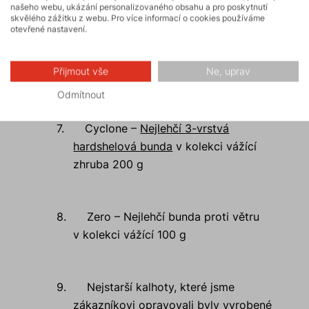
našeho webu, ukázání personalizovaného obsahu a pro poskytnutí
skvělého zážitku z webu. Pro více informací o cookies používáme
otevřené nastavení.
6.
Zakladatelem značky byli dva
kamarádi. Víte kdo, když se řekne
Přijmout vše
Ne, uprav
SINOR TEX?
Odmítnout
7.
Cyclone –
Nejlehčí 3-vrstvá
hardshelová bunda
v kolekci vážící
zhruba 200 g
8.
Zero – Nejlehčí bunda proti větru
v kolekci vážící 100 g
9.
Nejstarší kalhoty, které jsme
zákazníkovi opravovali byly vyrobené