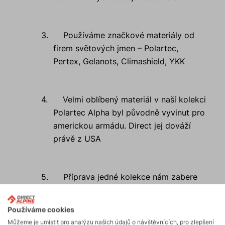
3.
Používáme značkové materiály od
firem světových jmen – Polartec,
Pertex, Gelanots, Climashield, YKK
4.
Velmi oblíbený materiál v naší kolekci
Polartec Alpha byl původně vyvinut pro
americkou armádu. Direct jej dováží
právě z USA
5.
Příprava jedné kolekce nám zabere
dva roky, tzn, že musíme být jasnovidci
z pohledu barev a stylů, jaké mohou být
Používáme cookies
za dva roky in.
Můžeme je umístit pro analýzu našich údajů o návštěvnících, pro zlepšení