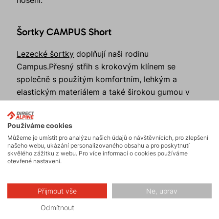
Šortky CAMPUS Short
Lezecké šortky
doplňují naši rodinu
Campus.Přesný střih s krokovým klínem se
společně s použitým komfortním, lehkým a
elastickým materiálem a také širokou gumou v
pase starají o maximální pohodlí majitele při
jakékoliv outdoorové aktivitě. Hlavní určení
Používáme cookies
tohoto produktu je lezení a bouldrování, ale
Můžeme je umístit pro analýzu našich údajů o návštěvnících, pro zlepšení
komfortně poslouží také při turistice či
našeho webu, ukázání personalizovaného obsahu a pro poskytnutí
skvělého zážitku z webu. Pro více informací o cookies používáme
každodenním volnočasovém nošení.
otevřené nastavení.
Šortky SOLO
Přijmout vše
Ne, uprav
Odmítnout
Lezecké šortky
přinášejí maximální pohodlí nejen