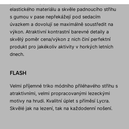
při lezení. Díky použití komfortního lehkého a
elastického materiálu a skvěle padnoucího střihu
s gumou v pase nepřekážejí pod sedacím
úvazkem a dovolují se maximálně soustředit na
výkon. Atraktivní kontrastní barevné detaily a
skvělý poměr cena/výkon z nich činí perfektní
produkt pro jakékoliv aktivity v horkých letních
dnech.
FLASH
Velmi příjemné triko módního přiléhavého střihu s
atraktivními, velmi propracovanými lezeckými
motivy na hrudi. Kvalitní úplet s příměsí Lycra.
Skvělé jak na lezení, tak na každodenní nošení.