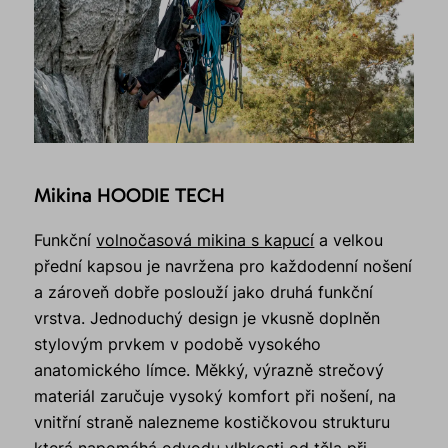
Mikina HOODIE TECH
Funkční
volnočasová mikina s kapucí
a velkou
přední kapsou je navržena pro každodenní nošení
a zároveň dobře poslouží jako druhá funkční
vrstva. Jednoduchý design je vkusně doplněn
stylovým prvkem v podobě vysokého
anatomického límce. Měkký, výrazně strečový
materiál zaručuje vysoký komfort při nošení, na
vnitřní straně nalezneme kostičkovou strukturu
která napomáhá odvodu vlhkosti od těla při