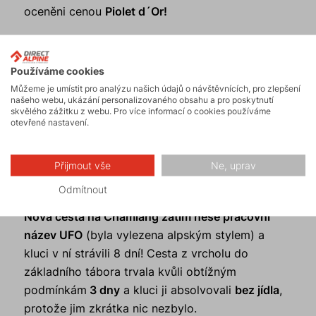
oceněni cenou
Piolet d´Or!
Používáme cookies
Můžeme je umístit pro analýzu našich údajů o návštěvnících, pro zlepšení
našeho webu, ukázání personalizovaného obsahu a pro poskytnutí
skvělého zážitku z webu. Pro více informací o cookies používáme
otevřené nastavení.
Přijmout vše
Ne, uprav
Odmítnout
Nová cesta na Chamlang zatím nese pracovní
název UFO
(byla vylezena alpským stylem) a
kluci v ní strávili 8 dní! Cesta z vrcholu do
základního tábora trvala kvůli obtížným
podmínkám
3 dny
a kluci ji absolvovali
bez jídla
,
protože jim zkrátka nic nezbylo.