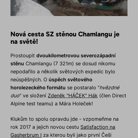
Nová cesta SZ stěnou Chamlangu je
na světě!
Prostoupit
dvoukilometrovou severozápadní
stěnu
Chamlangu (7 321m) se dosud nikomu
nepodařilo a několik světových expedic bylo
neúspěšných. O
úspěch světového
horolezeckého formátu
se postaralo "
hvězdné
duo
" ve složení
Zdeněk "HÁČEK" Hák
(člen Direct
Alpine test teamu) a Mára Holeček!
Klukům to spolu opravdu jde - vzpomeňme na
rok 2017 a jejich novou cestu
Satisfaction na
Gasherbrum I
za kterou byli jako první Češi