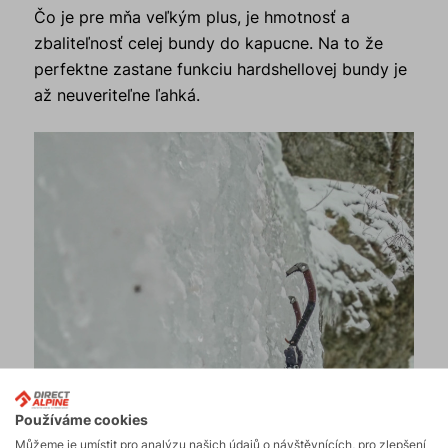
Čo je pre mňa veľkým plus, je hmotnosť a
zbaliteľnosť celej bundy do kapucne. Na to že
perfektne zastane funkciu hardshellovej bundy je
až neuveriteľne ľahká.
Používáme cookies
Můžeme je umístit pro analýzu našich údajů o návštěvnících, pro zlepšení