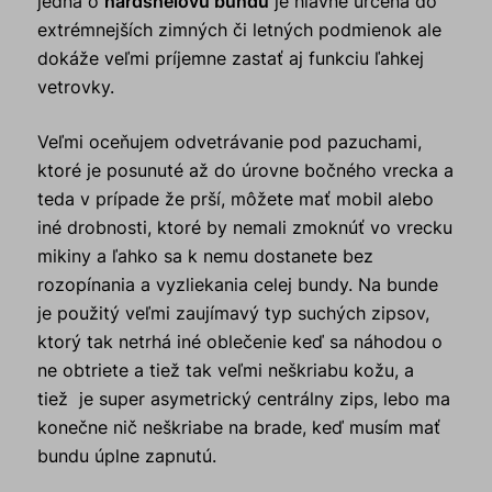
jedná o
hardshelovú bundu
je hlavne určená do
extrémnejších zimných či letných podmienok ale
dokáže veľmi príjemne zastať aj funkciu ľahkej
vetrovky.
Veľmi oceňujem odvetrávanie pod pazuchami,
ktoré je posunuté až do úrovne bočného vrecka a
teda v prípade že prší, môžete mať mobil alebo
iné drobnosti, ktoré by nemali zmoknúť vo vrecku
mikiny a ľahko sa k nemu dostanete bez
rozopínania a vyzliekania celej bundy. Na bunde
je použitý veľmi zaujímavý typ suchých zipsov,
ktorý tak netrhá iné oblečenie keď sa náhodou o
ne obtriete a tiež tak veľmi neškriabu kožu, a
tiež je super asymetrický centrálny zips, lebo ma
konečne nič neškriabe na brade, keď musím mať
bundu úplne zapnutú.