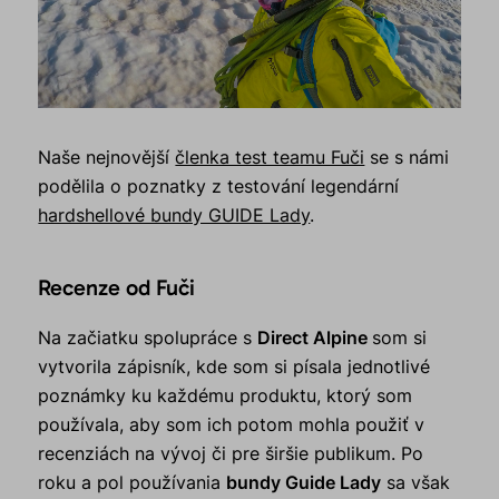
Naše nejnovější
členka test teamu Fuči
se s námi
podělila o poznatky z testování legendární
hardshellové bundy GUIDE Lady
.
Recenze od Fuči
Na začiatku spolupráce s
Direct Alpine
som si
vytvorila zápisník, kde som si písala jednotlivé
poznámky ku každému produktu, ktorý som
používala, aby som ich potom mohla použiť v
recenziách na vývoj či pre širšie publikum. Po
roku a pol používania
bundy Guide Lady
sa však