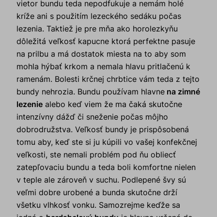
vietor bundu teda nepodfukuje a nemám holé
kríže ani s použitím lezeckého sedáku počas
lezenia. Taktiež je pre mňa ako horolezkyňu
dôležitá veľkosť kapucne ktorá perfektne pasuje
na prilbu a má dostatok miesta na to aby som
mohla hýbať krkom a nemala hlavu pritlačenú k
ramenám. Bolesti krčnej chrbtice vám teda z tejto
bundy nehrozia. Bundu používam hlavne
na zimné
lezenie
alebo keď viem že ma čaká skutočne
intenzívny dážď či sneženie počas môjho
dobrodružstva. Veľkosť bundy je prispôsobená
tomu aby, keď ste si ju kúpili vo vašej konfekčnej
veľkosti, ste nemali problém pod ňu obliecť
zatepľovaciu bundu a teda boli komfortne nielen
v teple ale zároveň v suchu. Podlepené švy sú
veľmi dobre urobené a bunda skutočne drží
všetku vlhkosť vonku. Samozrejme keďže sa