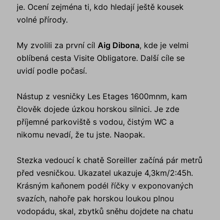
je. Ocení zejména ti, kdo hledají ještě kousek
volné přírody.
My zvolili za první cíl
Aig Dibona
, kde je velmi
oblíbená cesta Visite Obligatore. Další cíle se
uvidí podle počasí.
Nástup z vesničky Les Etages 1600mnm, kam
člověk dojede úzkou horskou silnici. Je zde
příjemné parkoviště s vodou, čistým WC a
nikomu nevadí, že tu jste. Naopak.
Stezka vedoucí k chatě Soreiller začíná pár metrů
před vesničkou. Ukazatel ukazuje 4,3km/2:45h.
Krásným kaňonem podél říčky v exponovaných
svazích, nahoře pak horskou loukou plnou
vodopádu, skal, zbytků sněhu dojdete na chatu