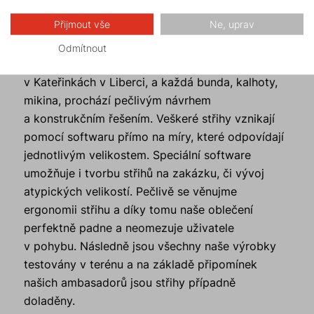
Přijmout vše
Ne, uprav
Konstrukční zajímavosti
Odmítnout
Všechny naše výrobky jsou vyvíjeny u nás,
v Kateřinkách v Liberci, a každá bunda, kalhoty,
mikina, prochází pečlivým návrhem
a konstrukčním řešením. Veškeré střihy vznikají
pomocí softwaru přímo na míry, které odpovídají
jednotlivým velikostem. Speciální software
umožňuje i tvorbu střihů na zakázku, či vývoj
atypických velikostí. Pečlivě se věnujme
ergonomii střihu a díky tomu naše oblečení
perfektně padne a neomezuje uživatele
v pohybu. Následně jsou všechny naše výrobky
testovány v terénu a na základě připomínek
našich ambasadorů jsou střihy případně
doladěny.