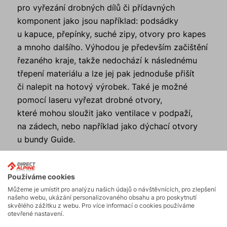
pro vyřezání drobných dílů či přídavných
komponent jako jsou například: podsádky
u kapuce, přepínky, suché zipy, otvory pro kapes
a mnoho dalšího. Výhodou je především začištění
řezaného kraje, takže nedochází k následnému
třepení materiálu a lze jej pak jednoduše přišít
či nalepit na hotový výrobek. Také je možné
pomocí laseru vyřezat drobné otvory,
které mohou sloužit jako ventilace v podpaží,
na zádech, nebo například jako dýchací otvory
u bundy Guide.
Další technologií je také zpevnění jednotlivých
Používáme cookies
částí pomocí aplikace speciální lepící fólie. Tato
Můžeme je umístit pro analýzu našich údajů o návštěvnících, pro zlepšení
technologie se využívá především u kšiltů,
našeho webu, ukázání personalizovaného obsahu a pro poskytnutí
kde je nutné, aby kšilty perfektně držely tvar,
skvělého zážitku z webu. Pro více informací o cookies používáme
otevřené nastavení.
nebo u vyztužení přepínek či garáží u zipů.