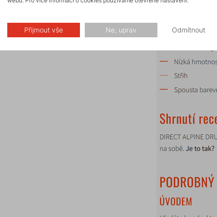
webu. Pro více informací o cookies používáme otevřené nastavení.
Přijmout vše
Ne, uprav
Odmítnout