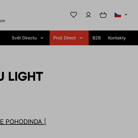
com
Svět Directu
Proč Direct
B2B
Kontakty
U LIGHT
JE POHODINDA |