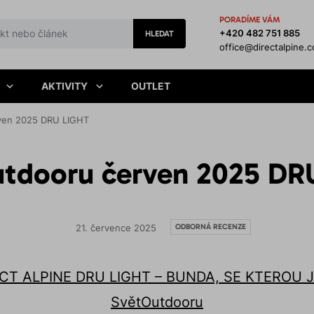
PORADÍME VÁM
+420 482 751 885
HLEDAT
office@directalpine.
AKTIVITY
OUTLET
ven 2025 DRU LIGHT
utdooru červen 2025 DR
ODBORNÁ RECENZE
21. července 2025
CT ALPINE DRU LIGHT – BUNDA, SE KTEROU 
SvětOutdooru