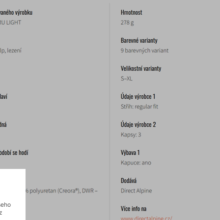
šeho
z