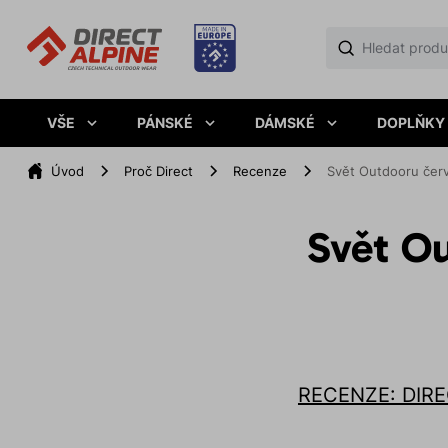
VŠE
PÁNSKÉ
DÁMSKÉ
DOPLŇKY
Úvod
Proč Direct
Recenze
Svět Outdooru čer
Svět O
RECENZE: DIRE