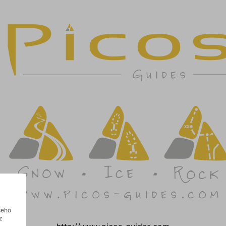
šeho
z