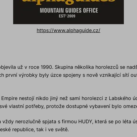
https://www.alphaguide.cz/
jevila už v roce 1990. Skupina několika horolezců se nad
ch první výrobky byly úzce spojeny s nově vznikající sítí 
mpire nestojí nikdo jiný než sami horolezci z Labského údol
své vlastní potřeby, protože dostupné vybavení bylo omez
vždy nerozlučně spjata s firmou HUDY, která se po léta úsp
eské republice, tak i ve světě.