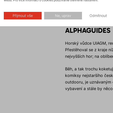
webu. Pro více informací o cookies používáme otevřené nastavení.
Přijmout vše
Ne, uprav
Odmítnout
ALPHAGUIDE
Horský vůdce UIAGM, red
Přestěhoval se z kraje n
nejvyšších hor; na oblíb
Běh, a tak trochu koketuj
komiksy nejstaršího česk
outdooru, je uznávaným o
vybavení a stále by něco 