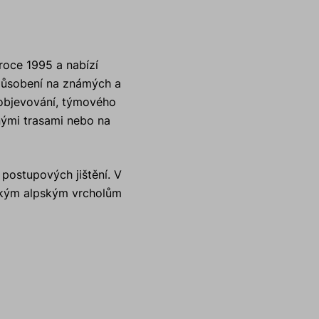
roce 1995 a nabízí
 působení na známých a
 objevování, týmového
nými trasami nebo na
 postupových jištění. V
velkým alpským vrcholům