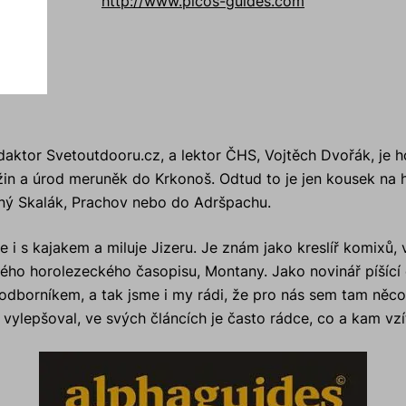
http://www.picos-guides.com
S
aktor Svetoutdooru.cz, a lektor ČHS, Vojtěch Dvořák, je 
ížin a úrod meruněk do Krkonoš. Odtud to je jen kousek na 
ený Skalák, Prachov nebo do Adršpachu.
e i s kajakem a miluje Jizeru. Je znám jako kreslíř komixů, v
ého horolezeckého časopisu, Montany. Jako novinář píšící
dborníkem, a tak jsme i my rádi, že pro nás sem tam něco 
vylepšoval, ve svých článcích je často rádce, co a kam vzít