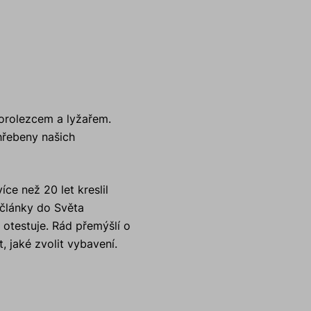
horolezcem a lyžařem.
hřebeny našich
íce než 20 let kreslil
 články do Světa
otestuje. Rád přemýšlí o
, jaké zvolit vybavení.