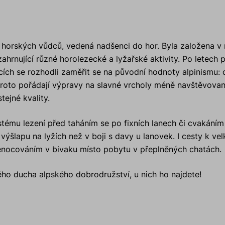
 horských vůdců, vedená nadšenci do hor. Byla založena v 
ahrnující různé horolezecké a lyžařské aktivity. Po letech
cích se rozhodli zaměřit se na původní hodnoty alpinismu:
 Proto pořádají výpravy na slavné vrcholy méně navštěvova
ejné kvality.
istému lezení před taháním se po fixních lanech či cvakáním
i výšlapu na lyžích než v boji s davy u lanovek. I cesty k 
řenocováním v bivaku místo pobytu v přeplněných chatách.
ho ducha alpského dobrodružství, u nich ho najdete!