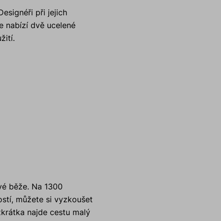
signéři při jejich
e nabízí dvě ucelené
žití.
ové běže. Na 1300
ostí, můžete si vyzkoušet
zkrátka najde cestu malý