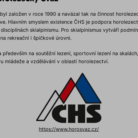
yl založen v roce 1990 a navázal tak na činnost horolezec
íve. Hlavním smyslem existence ČHS je podpora horolezectv
disciplínách skialpinismu. Pro skialpinismus vytváří podmín
na rekreační i špičkové úrovni.
především na soutěžní lezení, sportovní lezení na skalách, 
ru mládeže a vzdělávání v oblasti horolezectví.
https://www.horosvaz.cz/