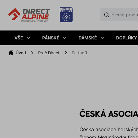
VŠE
PÁNSKÉ
DÁMSKÉ
DOPLŇKY
Úvod
Proč Direct
Partneři
ČESKÁ ASOCI
Česká asociace horských 
členem Mezinárodní fede