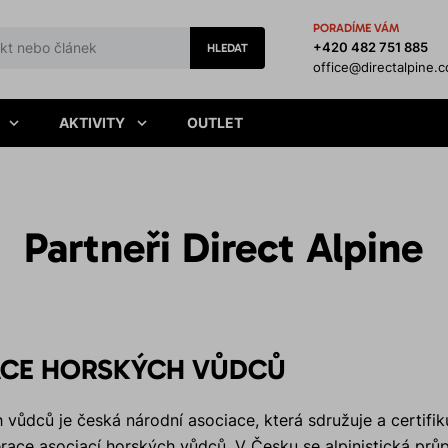
PORADÍME VÁM
+420 482 751 885
HLEDAT
office@directalpine.
AKTIVITY
OUTLET
Partneři Direct Alpine
ACE HORSKÝCH VŮDCŮ
vůdců je česká národní asociace, která sdružuje a certifik
race asociací horských vůdců. V Česku se alpinistická pr