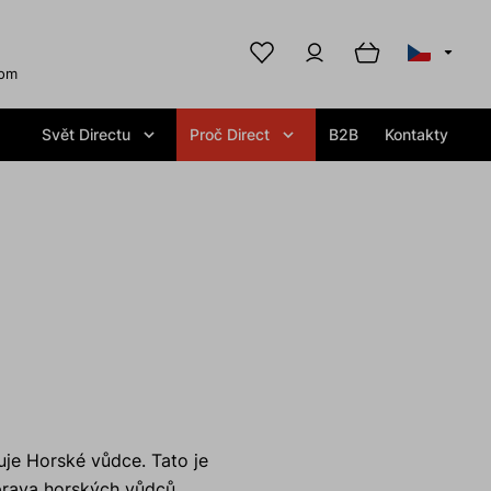
com
Svět Directu
Proč Direct
B2B
Kontakty
uje Horské vůdce. Tato je
ůprava horských vůdců