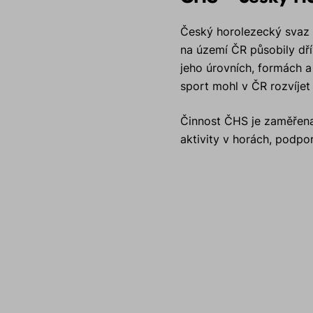
Český horolezecký svaz b
na území ČR působily dř
jeho úrovních, formách a 
sport mohl v ČR rozvíjet 
Činnost ČHS je zaměřena 
aktivity v horách, podpo