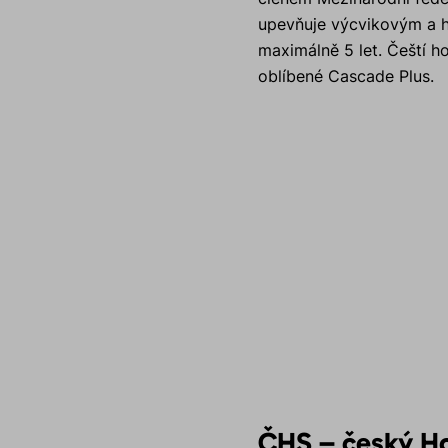
upevňuje výcvikovým a ho
maximálně 5 let. Čeští ho
oblíbené Cascade Plus.
ČHS – český Ho