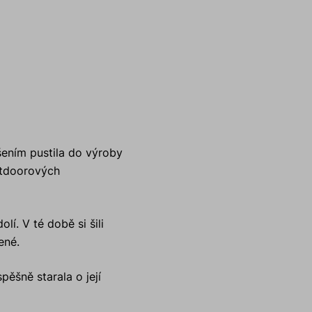
šením pustila do výroby
outdoorových
í. V té době si šili
ené.
ěšně starala o její