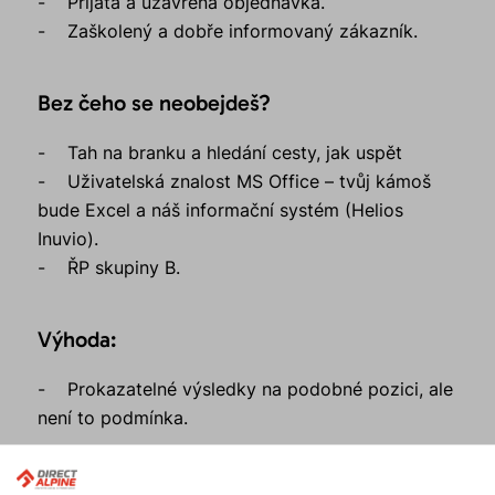
- Přijatá a uzavřená objednávka.
- Zaškolený a dobře informovaný zákazník.
Bez čeho se neobejdeš?
- Tah na branku a hledání cesty, jak uspět
- Uživatelská znalost MS Office – tvůj kámoš
bude Excel a náš informační systém (Helios
Inuvio).
- ŘP skupiny B.
Výhoda:
- Prokazatelné výsledky na podobné pozici, ale
není to podmínka.
Co nabízíme z naší strany?