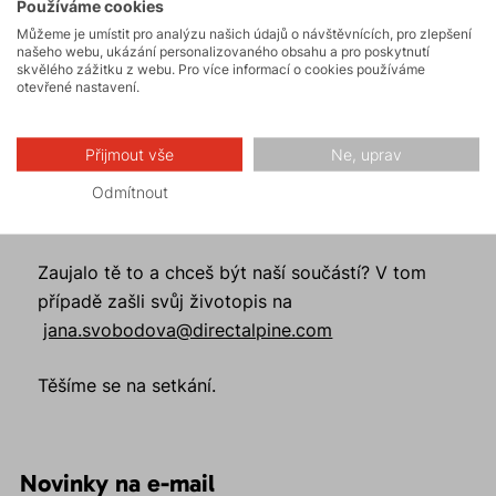
Používáme cookies
Můžeme je umístit pro analýzu našich údajů o návštěvnících, pro zlepšení
- Férové vedení, které si zakládá na důvěře.
našeho webu, ukázání personalizovaného obsahu a pro poskytnutí
skvělého zážitku z webu. Pro více informací o cookies používáme
- Malý kolektiv, který je zapálený pro věc a
otevřené nastavení.
táhne za jeden provaz.
- Možnost podílet se na tvorbě produktů, které
Přijmout vše
Ne, uprav
si lidé oblíbí.
- Příležitost vyniknout a vidět výsledky své
Odmítnout
práce v průběhu několika měsíců.
Zaujalo tě to a chceš být naší součástí? V tom
případě zašli svůj životopis na
jana.svobodova@directalpine.com
Těšíme se na setkání.
Novinky na e-mail