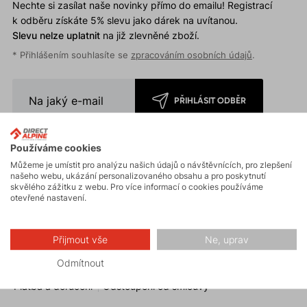
Nechte si zasílat naše novinky přímo do emailu! Registrací
k odběru získáte 5% slevu jako dárek na uvítanou.
Slevu nelze uplatnit
na již zlevněné zboží.
* Přihlášením souhlasíte se
zpracováním osobních údajů
.
PŘIHLÁSIT ODBĚR
Používáme cookies
Můžeme je umístit pro analýzu našich údajů o návštěvnících, pro zlepšení
našeho webu, ukázání personalizovaného obsahu a pro poskytnutí
skvělého zážitku z webu. Pro více informací o cookies používáme
otevřené nastavení.
Zákaznický servis
Časté dotazy
Reklamace a výměna zboží
Přijmout vše
Ne, uprav
Záruční a pozáruční servis
Dárkové poukazy
Odmítnout
Platba a doručení
Odstoupení od smlouvy