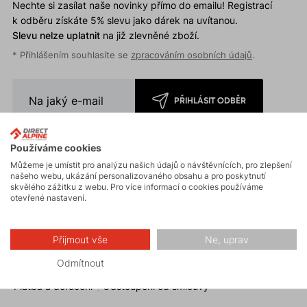
Nechte si zasílat naše novinky přímo do emailu! Registrací
k odběru získáte 5% slevu jako dárek na uvítanou.
Slevu nelze uplatnit
na již zlevněné zboží.
* Přihlášením souhlasíte se
zpracováním osobních údajů
.
PŘIHLÁSIT ODBĚR
Používáme cookies
Můžeme je umístit pro analýzu našich údajů o návštěvnících, pro zlepšení
našeho webu, ukázání personalizovaného obsahu a pro poskytnutí
skvělého zážitku z webu. Pro více informací o cookies používáme
otevřené nastavení.
Zákaznický servis
Časté dotazy
Reklamace a výměna zboží
Přijmout vše
Ne, uprav
Záruční a pozáruční servis
Dárkové poukazy
Odmítnout
Platba a doručení
Odstoupení od smlouvy