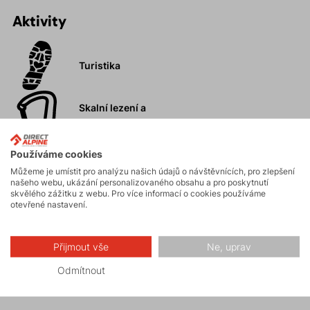
Aktivity
Turistika
Skalní lezení a
ferraty
Používáme cookies
Vysokohorská
Můžeme je umístit pro analýzu našich údajů o návštěvnících, pro zlepšení
turistika
našeho webu, ukázání personalizovaného obsahu a pro poskytnutí
skvělého zážitku z webu. Pro více informací o cookies používáme
otevřené nastavení.
Hiking
Přijmout vše
Ne, uprav
Volnočasové –
Odmítnout
Casual