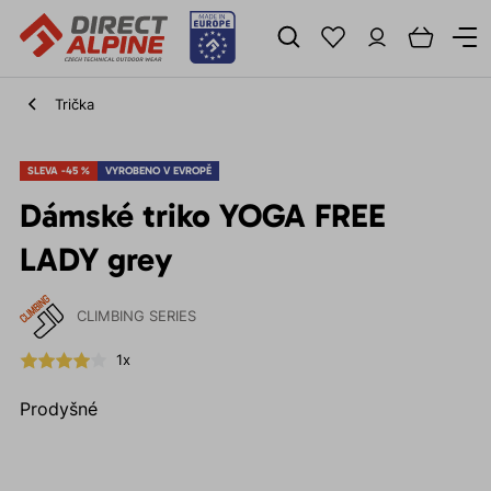
Trička
SLEVA -45 %
VYROBENO V EVROPĚ
Dámské triko YOGA FREE
LADY grey
CLIMBING SERIES
1x
Prodyšné