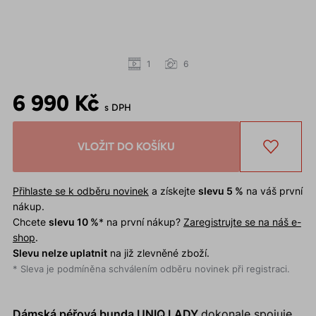
1
6
6 990 Kč
s DPH
VLOŽIT DO KOŠÍKU
Přihlaste se k odběru novinek
a získejte
slevu 5 %
na váš první
nákup.
Chcete
slevu 10 %
* na první nákup?
Zaregistrujte se na náš e-
shop
.
Slevu nelze uplatnit
na již zlevněné zboží.
* Sleva je podmíněna schválením odběru novinek při registraci.
Dámská péřová bunda UNIQ LADY
dokonale spojuje