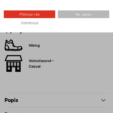
Skalní lezení a
ferraty
Přijmout vše
Ne, uprav
Odmítnout
Vysokohorská
turistika
Hiking
Volnočasové –
Casual
Popis