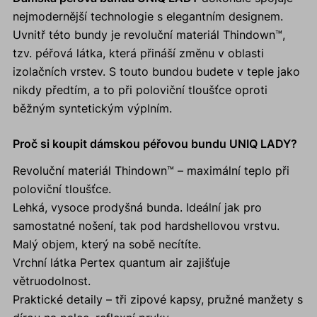
nejmodernější technologie s elegantním designem.
Uvnitř této bundy je revoluční materiál Thindown™,
tzv. péřová látka, která přináší změnu v oblasti
izolačních vrstev. S touto bundou budete v teple jako
nikdy předtím, a to při poloviční tloušťce oproti
běžným syntetickým výplním.
Proč si koupit dámskou péřovou bundu UNIQ LADY?
Revoluční materiál Thindown™ – maximální teplo při
poloviční tloušťce.
Lehká, vysoce prodyšná bunda. Ideální jak pro
samostatné nošení, tak pod hardshellovou vrstvu.
Malý objem, který na sobě necítíte.
Vrchní látka Pertex quantum air zajišťuje
větruodolnost.
Praktické detaily – tři zipové kapsy, pružné manžety s