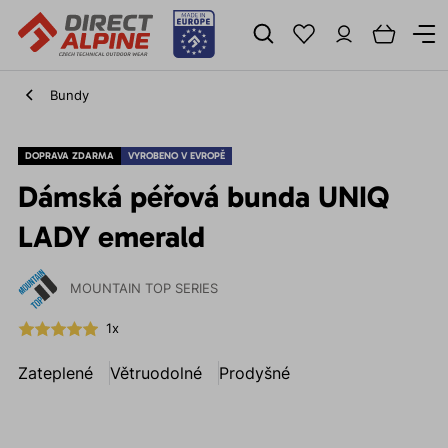
Bundy
DOPRAVA ZDARMA
VYROBENO V EVROPĚ
Dámská péřová bunda UNIQ
LADY emerald
MOUNTAIN TOP SERIES
1x
Zateplené
Větruodolné
Prodyšné