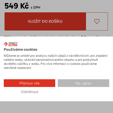
549 Kč
s DPH
VLOŽIT DO KOŠÍKU
Přihlaste se k odběru novinek
a získejte
slevu 5 %
na váš první
nákup.
Chcete
slevu 10 %
* na první nákup?
Zaregistrujte se na náš e-
Používáme cookies
shop
.
Můžeme je umístit pro analýzu našich údajů o návštěvnících, pro zlepšení
Slevu nelze uplatnit
na již zlevněné zboží.
našeho webu, ukázání personalizovaného obsahu a pro poskytnutí
skvělého zážitku z webu. Pro více informací o cookies používáme
* Sleva je podmíněna schválením odběru novinek při registraci.
otevřené nastavení.
Výborně padnoucí kulich
SLASH
z prodyšné akrylové
Přijmout vše
Ne, uprav
pleteniny s vnitřní fleeceovou vrstvou v neotřelém
Odmítnout
designu.