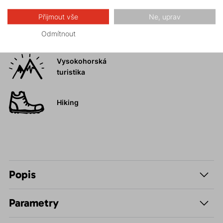
Přijmout vše
Ne, uprav
Skalní lezení a
Odmítnout
ferraty
Vysokohorská
turistika
Hiking
Popis
Parametry