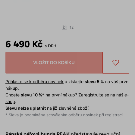
12
6 490 Kč
s DPH
VLOŽIT DO KOŠÍKU
Přihlaste se k odběru novinek
a získejte
slevu 5 %
na váš první
nákup.
Chcete
slevu 10 %
* na první nákup?
Zaregistrujte se na náš e-
shop
.
Slevu nelze uplatnit
na již zlevněné zboží.
* Sleva je podmíněna schválením odběru novinek při registraci.
Pánská péřová bunda PEAK
představuje revoluční