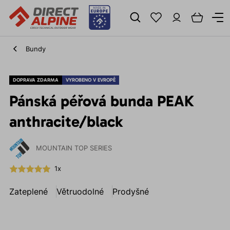
Bundy
DOPRAVA ZDARMA
VYROBENO V EVROPĚ
Pánská péřová bunda PEAK
anthracite/black
MOUNTAIN TOP SERIES
1x
Zateplené
Větruodolné
Prodyšné