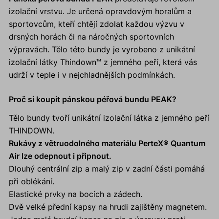
izolační vrstvu. Je určená opravdovým horalům a
sportovcům, kteří chtějí zdolat každou výzvu v
drsných horách či na náročných sportovních
výpravách. Tělo této bundy je vyrobeno z unikátní
izolační látky Thindown™ z jemného peří, která vás
udrží v teple i v nejchladnějších podmínkách.
Proč si koupit pánskou péřová bundu PEAK?
Tělo bundy tvoří unikátní izolační látka z jemného peří
THINDOWN.
Rukávy z větruodolného materiálu PerteX® Quantum
Air lze odepnout i připnout.
Dlouhý centrální zip a malý zip v zadní části pomáhá
při oblékání.
Elastické prvky na bocích a zádech.
Dvě velké přední kapsy na hrudi zajištěny magnetem.