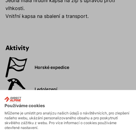
Jedna malá hrudní kapsa na zip s úpravou proti
vlhkosti.
Vnitřní kapsa na sbalení a transport.
Aktivity
Horské expedice
Ledolezení
Používáme cookies
Skialpinismus
Můžeme je umístit pro analýzu našich údajů o návštěvnících, pro zlepšení
našeho webu, ukázání personalizovaného obsahu a pro poskytnutí
skvělého zážitku z webu. Pro více informací o cookies používáme
otevřené nastavení.
Turistika