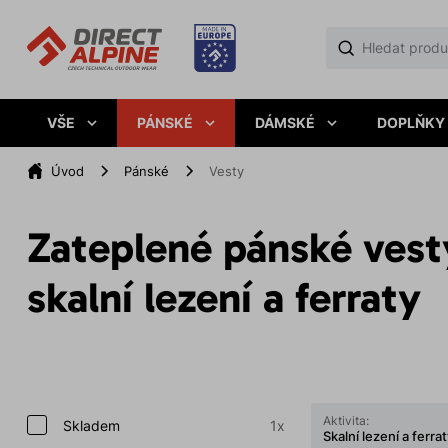
VŠE
PÁNSKÉ
DÁMSKÉ
DOPLŇKY
Úvod
Pánské
Vesty
Zateplené pánské vest
skalní lezení a ferraty
Aktivita:
Skladem
1x
Skalní lezení a ferra