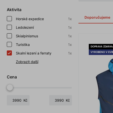
Aktivita
Doporučujeme
Horské expedice
1x
Ledolezení
1x
Skialpinismus
1x
Turistika
1x
DOPRAVA ZDARM
VYROBENO V EV
Skalní lezení a ferraty
1x
Zobrazit další
Cena
Kč
Kč