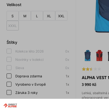
Velikost
S
M
L
XL
XXL
XXXL
Štítky
Kolekce léto 2026
0x
Novinky v kolekci
0x
Sleva
0x
Doprava zdarma
1x
ALPHA VEST 1
Vyrobeno v Evropě
1x
3 990 Kč
Záruka 3 roky
1x
Lehká, sbalitelná 
přepracované verz
Zobrazit další
Quantum Air je v 
materiálem Techno