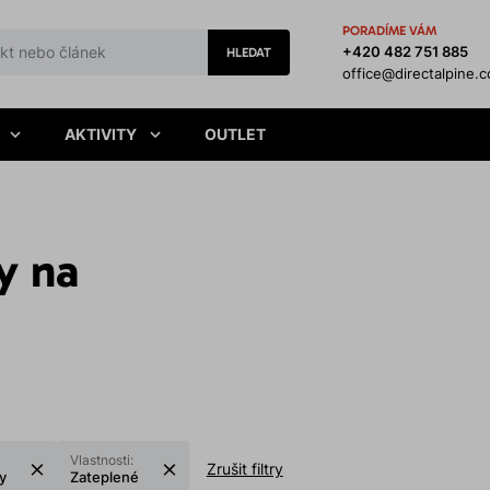
PORADÍME VÁM
+420 482 751 885
HLEDAT
office@directalpine.
AKTIVITY
OUTLET
y na
Vlastnosti:
Zrušit filtry
ty
Zateplené