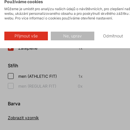
Používáme cookies
Vlastnosti
Můžeme je umístit pro analýzu našich údajů o návštěvnících, pro zlepšení na
webu, ukázání personalizovaného obsahu a pro poskytnutí skvělého zážitku 
webu. Pro více informací o cookies používáme otevřené nastavení.
Větruodolné
3x
Prodyšné
3x
Přijmout vše
Ne, uprav
Odmítnout
Fast and Light
1x
Zateplené
1x
Střih
men (ATHLETIC FIT)
1x
men (REGULAR FIT)
0x
Barva
Zobrazit vzorník