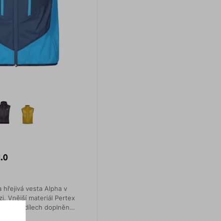
.0
a hřejivá vesta Alpha v
i. Vnější materiál Pertex
bočních dílech doplněn
strech® Grid fleece.