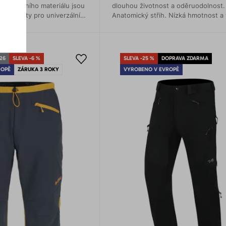
ím funkčního materiálu jsou
dlouhou životnost a oděruodolnost.
ké kalhoty pro univerzální
Anatomický střih. Nízká hmotnost a
pružnost. Pohodlný pas s integrov
páskem a magnetickou přezkou.
26
SLEVA -6 %
SLEVA -25 %
DOPRAVA ZDARMA
ROPĚ
ZÁRUKA 3 ROKY
VYROBENO V EVROPĚ