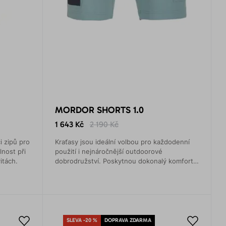
MORDOR SHORTS 1.0
1 643 Kč
2 190 Kč
i zipů pro
Kraťasy jsou ideální volbou pro každodenní
nost při
použití i nejnáročnější outdoorové
itách.
dobrodružství. Poskytnou dokonalý komfort a
styl.
SLEVA -20 %
DOPRAVA ZDARMA