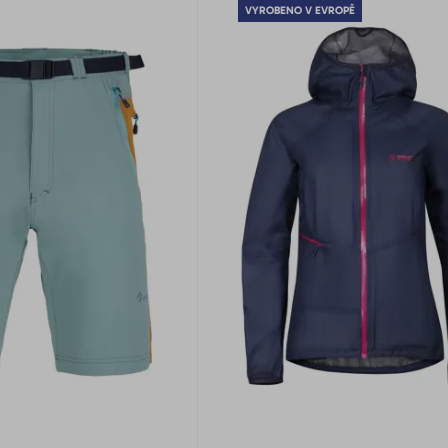
VYROBENO V EVROPĚ