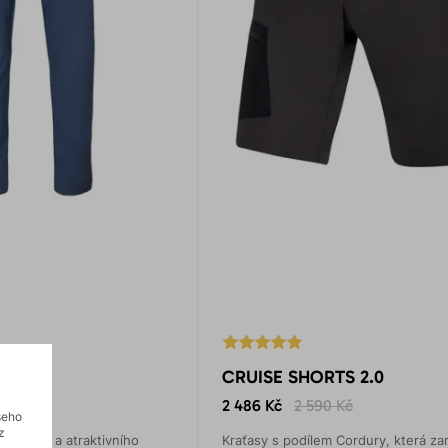
CRUISE SHORTS 2.0
 Kč
2 486 Kč
2 590 Kč
šeho
z
o střihu a atraktivního
Kraťasy s podílem Cordury, která za