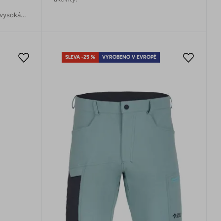
 vysoká
aným
SLEVA -25 %
VYROBENO V EVROPĚ