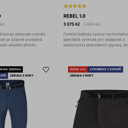
0
REBEL 1.0
 Kč
3 075 Kč
5 590 Kč
vá bunda dokonale ochrání
Funkční kalhoty vysoce technického
tom je úžasně prodyšná.
speciálně vyvinuté pro skialpové a
liv areobní aktivitu.
backcountry jednodenní výpravy, le
mixové lezení, ale i rekreační běžec
lyžování.
RAVA ZDARMA
SLEVA -4 %
VYROBENO V EVROPĚ
ROPĚ
ZÁRUKA 3 ROKY
ZÁRUKA 3 ROKY