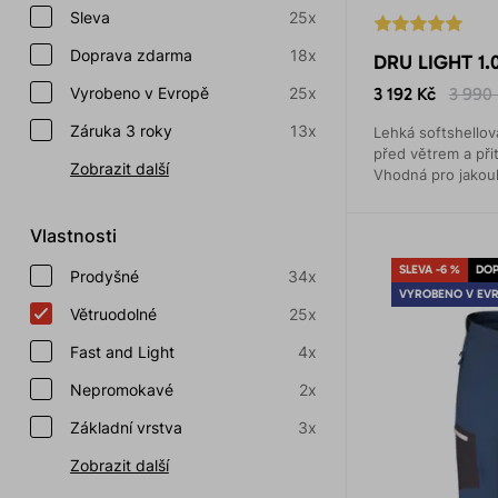
Sleva
25x
Doprava zdarma
18x
DRU LIGHT 1.
Vyrobeno v Evropě
25x
3 192 Kč
3 990
Záruka 3 roky
13x
Lehká softshello
před větrem a při
Zobrazit další
Vhodná pro jakouko
Vlastnosti
SLEVA -6 %
DOP
Prodyšné
34x
VYROBENO V EV
Větruodolné
25x
Fast and Light
4x
Nepromokavé
2x
Základní vrstva
3x
Zobrazit další