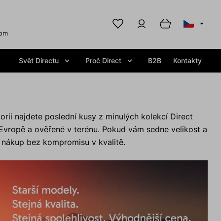
com
Svět Directu
Proč Direct
B2B
Kontakty
orii najdete poslední kusy z minulých kolekcí Direct
 Evropě a ověřené v terénu. Pokud vám sedne velikost a
ý nákup bez kompromisu v kvalitě.