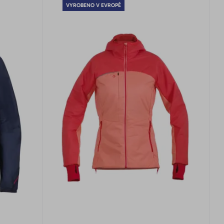
VYROBENO V EVROPĚ