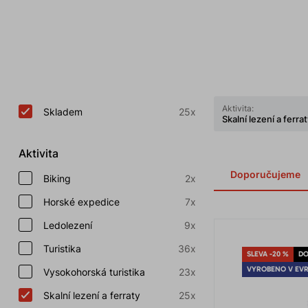
Aktivita:
Skladem
25x
Skalní lezení a ferra
Aktivita
Doporučujeme
Biking
2x
Horské expedice
7x
Ledolezení
9x
Turistika
36x
SLEVA -20 %
DO
VYROBENO V EV
Vysokohorská turistika
23x
Skalní lezení a ferraty
25x