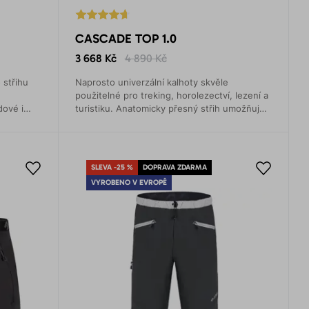
CASCADE TOP 1.0
3 668 Kč
4 890 Kč
 střihu
Naprosto univerzální kalhoty skvěle
použitelné pro treking, horolezectví, lezení a
dové i
turistiku. Anatomicky přesný střih umožňuje
ké
naprosto volný pohyb.
SLEVA -25 %
DOPRAVA ZDARMA
VYROBENO V EVROPĚ