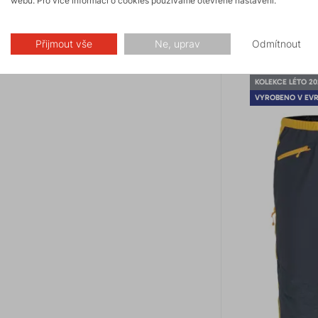
webu. Pro více informací o cookies používáme otevřené nastavení.
designu. S použit
zde lehké technic
použití.
Přijmout vše
Ne, uprav
Odmítnout
KOLEKCE LÉTO 20
VYROBENO V EV