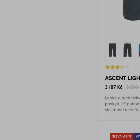
ASCENT LIGHT
3 187 Kč
3 390 
Lehké a technicky
poskytující pohodl
vlastnosti oceníte
například při rych
SLEVA -25 %
VY