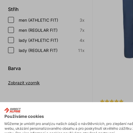
Střih
men (ATHLETIC FIT)
3x
men (REGULAR FIT)
7x
lady (ATHLETIC FIT)
4x
lady (REGULAR FIT)
11x
Barva
Zobrazit vzorník
CRUISE 2.0
Používáme cookies
3 281 Kč
3 490
Můžeme je umístit pro analýzu našich údajů o návštěvnících, pro zlepšení na
webu, ukázání personalizovaného obsahu a pro poskytnutí skvělého zážitku 
Kalhoty perfektníh