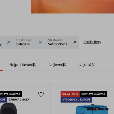
Dostupnost:
Vlastnosti:
Zrušit filtry
ty
Skladem
Větruodolné
Nejprodávanější
Nejlevnější
Nejdražší
PRAVA ZDARMA
SLEVA -45 %
DOPRAVA ZDARMA
ROPĚ
ZÁRUKA 3 ROKY
VYROBENO V EVROPĚ