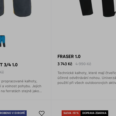
FRASER 1.0
3 743 Kč
4 990 Kč
 3/4 1.0
Kč
Technické kalhoty, které mají čtveřic
účinné odvětrávání nohou. Univerzál
 propracované kalhoty,
použití při všech outdoorových aktiv
í a volnost pohybu. Jejich
 na ferratách stejně jako
lém trekkingu.
ROBENO V EVROPĚ
SLEVA -10 %
DOPRAVA ZDARMA