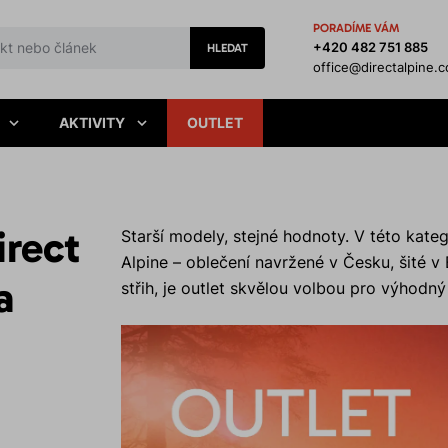
PORADÍME VÁM
+420 482 751 885
HLEDAT
office@directalpine.
AKTIVITY
OUTLET
irect
Starší modely, stejné hodnoty. V této kateg
Alpine – oblečení navržené v Česku, šité v
a
střih, je outlet skvělou volbou pro výhodn