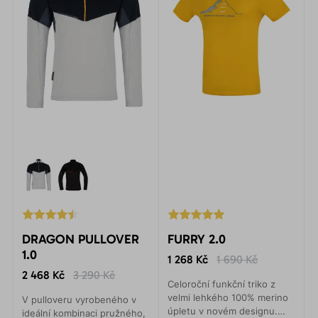
DRAGON PULLOVER
FURRY 2.0
1.0
1 268 Kč
1 690 Kč
2 468 Kč
3 290 Kč
Celoroční funkční triko z
velmi lehkého 100% merino
V pulloveru vyrobeného v
úpletu v novém designu.
ideální kombinaci pružného,