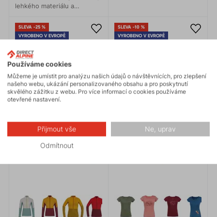
Pohodlí v každé situaci.
lehkého materiálu a
hřejivého Polartec®Alpha,
vám bude příjemně teplo
SLEVA -25 %
SLEVA -10 %
bez pocitu pocení.
VYROBENO V EVROPĚ
VYROBENO V EVROPĚ
ZÁRUKA 3 ROKY
Používáme cookies
Můžeme je umístit pro analýzu našich údajů o návštěvnících, pro zlepšení
našeho webu, ukázání personalizovaného obsahu a pro poskytnutí
skvělého zážitku z webu. Pro více informací o cookies používáme
otevřené nastavení.
Přijmout vše
Ne, uprav
Odmítnout