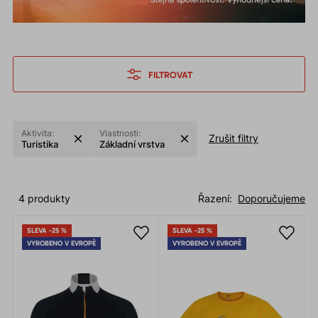
FILTROVAT
Aktivita:
Vlastnosti:
Zrušit filtry
Turistika
Základní vrstva
4 produkty
Řazení:
Doporučujeme
SLEVA -25 %
SLEVA -25 %
VYROBENO V EVROPĚ
VYROBENO V EVROPĚ