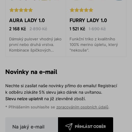
AURA LADY 1.0
FURRY LADY 1.0
2 168 Kč
2 890 Kč
1 521 Kč
1 690 Kč
Dámský pulover vhodný jako
Funkční triko z kvalitního
první nebo druhá vrstva.
100% merino úpletu, který
Kombinace špičkových
"nekouše".
materiálů Polartec® Alpha a
Technostretch® Grid Fleece,
nabízí maximální tepelný a
Novinky na e-mail
pohybový komfort.
Nechte si zasílat naše novinky přímo do emailu! Registrací
k odběru získáte 5% slevu jako dárek na uvítanou.
Slevu nelze uplatnit
na již zlevněné zboží.
* Přihlášením souhlasíte se
zpracováním osobních údajů
.
PŘIHLÁSIT ODBĚR